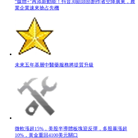
“媒體+”再添新動能！抖音30組頭部創作者空降廣東，農
業企業速來搶占先機
未來五年基層中醫藥服務將提質升級
微軟漲超15%，美股半導體板塊迎反彈，多股暴漲超
10%，黃金重回4100美元關口