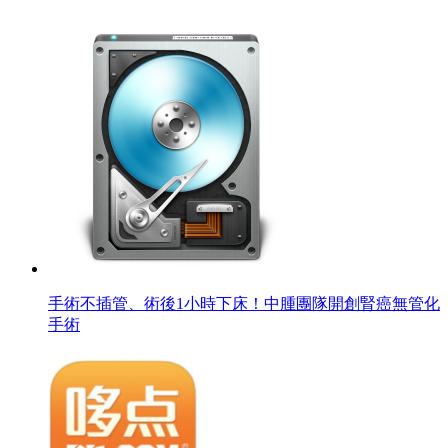
手術不插管、術後1小時下床！中腫團隊開創腎癌無管化
手術