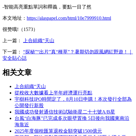
-智能高亮重點單詞和釋義，要點一目了然
本文地址：
https://alaspapel.com/html/10e7999910.html
很赞哦!（1573）
上一篇：
上合組織“天山
下一篇：
“探秘”“出片”真“種草”？暑期切勿跟風網紅野遊！｜
安全貼心話
相关文章
上合組織“天山
從稅收大數據看上半年經濟運行亮點
宇樹科技IPO時間定了，8月10日申購！本次發行全部為
公開發行新股
我國成功發射通信技術試驗衛星二十七號A/B星
台風“白海豚”已完成多次眼壁置換 5日後向我國東南沿
海靠近
2025年度個稅匯算退稅金額突破1500億元