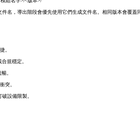
/<模組名字>/<版本>/
標題或文件名，導出階段會優先使用它們生成文件名。相同版本會覆
便捷。
下載合規穩定。
流暢。
號衝突。
，打破設備限製。