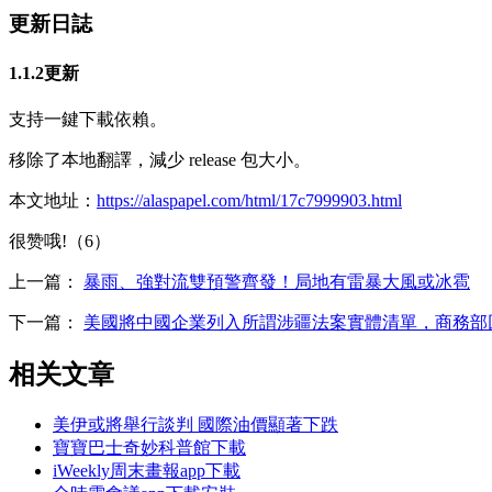
更新日誌
1.1.2更新
支持一鍵下載依賴。
移除了本地翻譯，減少 release 包大小。
本文地址：
https://alaspapel.com/html/17c7999903.html
很赞哦!（6）
上一篇：
暴雨、強對流雙預警齊發！局地有雷暴大風或冰雹
下一篇：
美國將中國企業列入所謂涉疆法案實體清單，商務部
相关文章
美伊或將舉行談判 國際油價顯著下跌
寶寶巴士奇妙科普館下載
iWeekly周末畫報app下載