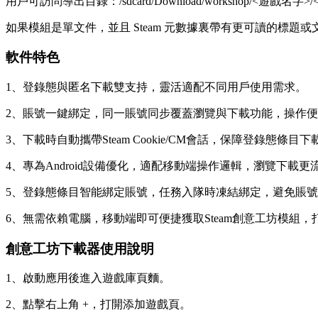
用戶可訪問導出目錄：/sdcard/Download/workshop/<遊戲名字>
如果模組是單文件，並且 Steam 元數據裏帶有更可讀的
軟件特色
1、登錄態與匿名下載雙支持，靈活適配不同用戶使用需求。
2、賬號一鍵綁定，同一賬號同步覆蓋瀏覽與下載功能，操作
3、下載時自動攜帶Steam Cookie/CM會話，保障登錄態條目
4、專為Android設備優化，適配移動端操作邏輯，瀏覽下載更
5、登錄態條目智能綁定賬號，任務入隊時凍結綁定，避免賬
6、無需依賴電腦，移動端即可便捷獲取Steam創意工坊模組
創意工坊下載器使用說明
1、啟動應用後進入遊戲庫頁麵。
2、點擊右上角 +，打開添加遊戲頁。