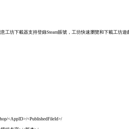
意工坊下載器支持登錄Steam賬號，工坊快速瀏覽和下載工坊遊
op/<AppID>/<PublishedFileId>/