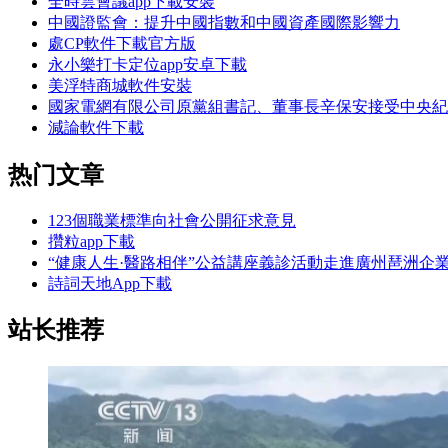
全時雲會議app下載安裝
中國證監會：提升中國指數和中國資產國際影響力
處CP軟件下載官方版
永小樂打卡定位app安卓下載
美浮特商城軟件安裝
國家電網有限公司原黨組書記、董事長辛保安接受中央紀
減論軟件下載
热门文章
123個職業標準向社會公開征求意見
攢粒app下載
“健康人生·醫路相伴”公益講座義診活動走進廣州琶洲企
詩詞天地App下載
站长推荐