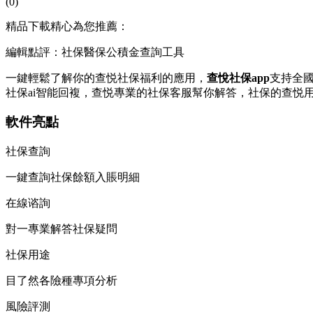
(0)
精品下載精心為您推薦：
編輯點評：社保醫保公積金查詢工具
一鍵輕鬆了解你的查悦社保福利的應用，
查悅社保app
支持全國
社保ai智能回複，查悦專業的社保客服幫你解答，社保的查悦用
軟件亮點
社保查詢
一鍵查詢社保餘額入賬明細
在線谘詢
對一專業解答社保疑問
社保用途
目了然各險種專項分析
風險評測