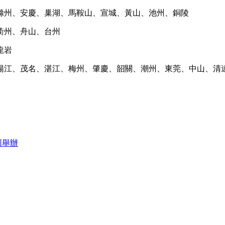
滁州、安慶、巢湖、馬鞍山、宣城、黃山、池州、銅陵
衢州、舟山、台州
龍岩
陽江、茂名、湛江、梅州、肇慶、韶關、潮州、東莞、中山、清
圳舉辦