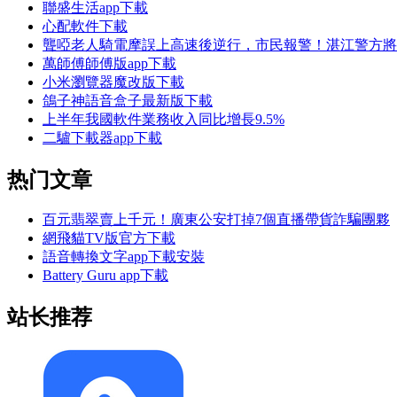
聯盛生活app下載
心配軟件下載
聾啞老人騎電摩誤上高速後逆行，市民報警！湛江警方將
萬師傅師傅版app下載
小米瀏覽器魔改版下載
鴿子神語音盒子最新版下載
上半年我國軟件業務收入同比增長9.5%
二驢下載器app下載
热门文章
百元翡翠賣上千元！廣東公安打掉7個直播帶貨詐騙團夥
網飛貓TV版官方下載
語音轉換文字app下載安裝
Battery Guru app下載
站长推荐