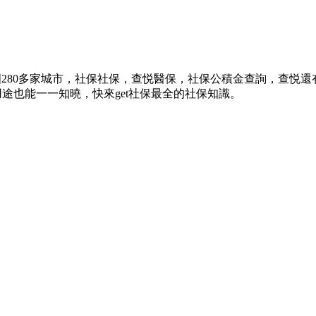
280多家城市，社保社保，查悦
醫保，社保公積金查詢，查悦還
途也能一一知曉，快來get社保最全的社保知識。