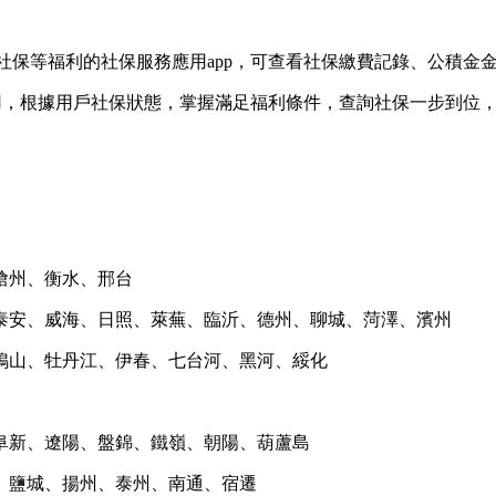
社保等福利的社保服務應用app，可查看社保繳費記錄、公積金
用，根據用戶社保狀態，掌握滿足福利條件，查詢社保一步到位
滄州、衡水、邢台
泰安、威海、日照、萊蕪、臨沂、德州、聊城、菏澤、濱州
鴨山、牡丹江、伊春、七台河、黑河、綏化
阜新、遼陽、盤錦、鐵嶺、朝陽、葫蘆島
、鹽城、揚州、泰州、南通、宿遷