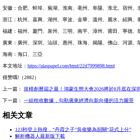
安徽：合肥、蚌埠、蕪湖、淮南、亳州、阜陽、淮北、宿州、
浙江：杭州、嘉興、湖州、寧波、金華、溫州、麗水、紹興、
福建：福州、廈門、泉州、三明、南平、漳州、莆田、寧德、
廣東：廣州、深圳、汕頭、惠州、珠海、揭陽、佛山、河源、
海南：海口、三亞
本文地址：
https://alaspapel.com/html/22d7999898.html
很赞哦!（2882）
上一篇：
規模創曆屆之最！鴻蒙生態大會2026將於8月底在深
下一篇：
一組稅收數據，勾勒廣東經濟向新向優的活力圖景
相关文章
123秒登上熱搜，“丹霞之子”吳俊樂為韶關“花式上分”
解析機器人最新版下載