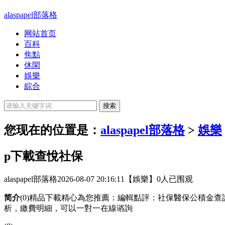
alaspapel部落格
网站首页
百科
焦點
休閑
娛樂
綜合
您现在的位置是：
alaspapel部落格
>
娛樂
p下載查悅社保
alaspapel部落格
2026-08-07 20:16:11
【娛樂】
0人已围观
简介
(0)精品下載精心為您推薦：編輯點評：社保醫保公積金查
析，繳費明細，可以一對一在線谘詢