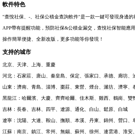
軟件特色
"查悅社保、-、社保公積金查詢軟件"是一款一鍵可發現身邊的
APP帶有提醒功能，預防社保&公積金漏交，查悅社保智能應
操作簡單便捷、全新改版，更多功能等你發現！
支持的城市
北京、天津、上海、重慶
河北：石家莊、唐山、秦皇島、保定、張家口、承德、廊坊、
山東：濟南、青島、淄博、棗莊、東營、煙台、濰坊、濟寧、
黑龍江：哈爾濱、大慶、齊齊哈爾、佳木斯、雞西、鶴崗、雙
吉林：長春、吉林、四平、遼源、通化、白山、鬆原、白城
遼寧：沈陽、大連、鞍山、撫順、本溪、丹東、錦州、營口、
江蘇：南京、鎮江、常州、無錫、蘇州、徐州、連雲港、淮安