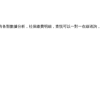
有各類數據分析，社保繳費明細，查悦可以一對一在線谘詢，