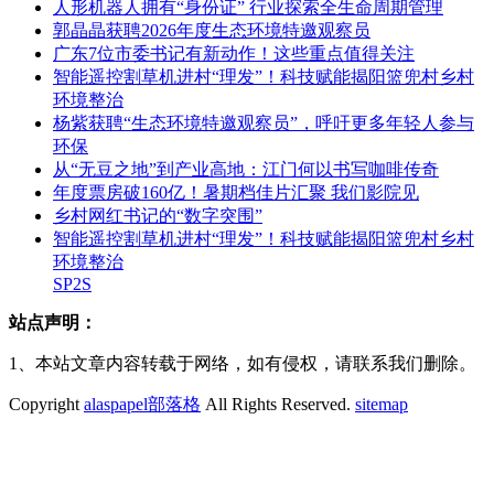
人形机器人拥有“身份证” 行业探索全生命周期管理
郭晶晶获聘2026年度生态环境特邀观察员
广东7位市委书记有新动作！这些重点值得关注
智能遥控割草机进村“理发”！科技赋能揭阳篮兜村乡村
环境整治
杨紫获聘“生态环境特邀观察员”，呼吁更多年轻人参与
环保
从“无豆之地”到产业高地：江门何以书写咖啡传奇
年度票房破160亿！暑期档佳片汇聚 我们影院见
乡村网红书记的“数字突围”
智能遥控割草机进村“理发”！科技赋能揭阳篮兜村乡村
环境整治
SP2S
站点声明：
1、本站文章内容转载于网络，如有侵权，请联系我们删除。
Copyright
alaspapel部落格
All Rights Reserved.
sitemap