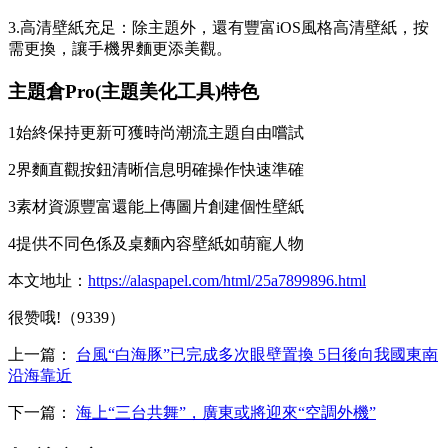
3.高清壁紙充足：除主題外，還有豐富iOS風格高清壁紙，按
需更換，讓手機界麵更添美觀。
主題倉Pro(主題美化工具)特色
1始終保持更新可獲時尚潮流主題自由嚐試
2界麵直觀按鈕清晰信息明確操作快速準確
3素材資源豐富還能上傳圖片創建個性壁紙
4提供不同色係及桌麵內容壁紙如萌寵人物
本文地址：
https://alaspapel.com/html/25a7899896.html
很赞哦!（9339）
上一篇：
台風“白海豚”已完成多次眼壁置換 5日後向我國東南
沿海靠近
下一篇：
海上“三台共舞”，廣東或將迎來“空調外機”