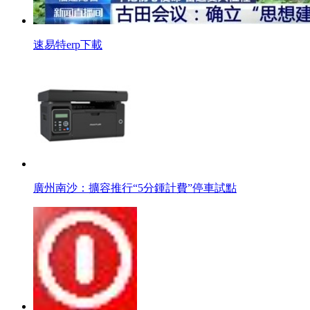
速易特erp下載
廣州南沙：擴容推行“5分鍾計費”停車試點