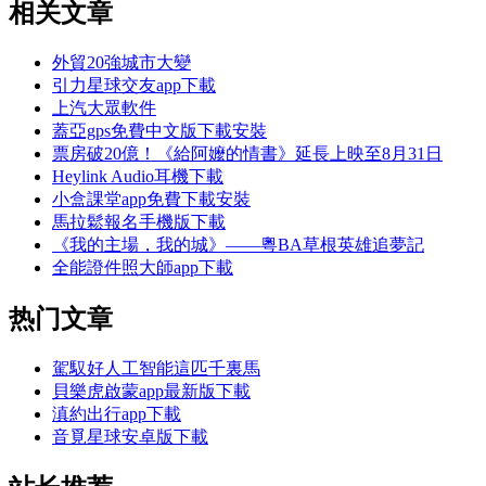
相关文章
外貿20強城市大變
引力星球交友app下載
上汽大眾軟件
蓋亞gps免費中文版下載安裝
票房破20億！《給阿嬤的情書》延長上映至8月31日
Heylink Audio耳機下載
小盒課堂app免費下載安裝
馬拉鬆報名手機版下載
《我的主場，我的城》——粵BA草根英雄追夢記
全能證件照大師app下載
热门文章
駕馭好人工智能這匹千裏馬
貝樂虎啟蒙app最新版下載
滇約出行app下載
音覓星球安卓版下載