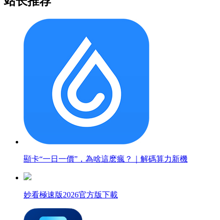
站长推荐
顯卡“一日一價”，為啥這麽瘋？｜解碼算力新機
妙看極速版2026官方版下載