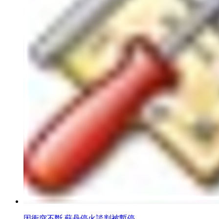
因衝突不斷 蘇丹停火談判被暫停