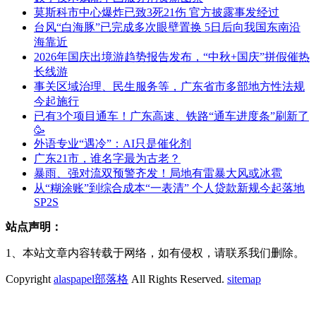
莫斯科市中心爆炸已致3死21伤 官方披露事发经过
台风“白海豚”已完成多次眼壁置换 5日后向我国东南沿
海靠近
2026年国庆出境游趋势报告发布，“中秋+国庆”拼假催热
长线游
事关区域治理、民生服务等，广东省市多部地方性法规
今起施行
已有3个项目通车！广东高速、铁路“通车进度条”刷新了
🥳
外语专业“遇冷”：AI只是催化剂
广东21市，谁名字最为古老？
暴雨、强对流双预警齐发！局地有雷暴大风或冰雹
从“糊涂账”到综合成本“一表清” 个人贷款新规今起落地
SP2S
站点声明：
1、本站文章内容转载于网络，如有侵权，请联系我们删除。
Copyright
alaspapel部落格
All Rights Reserved.
sitemap