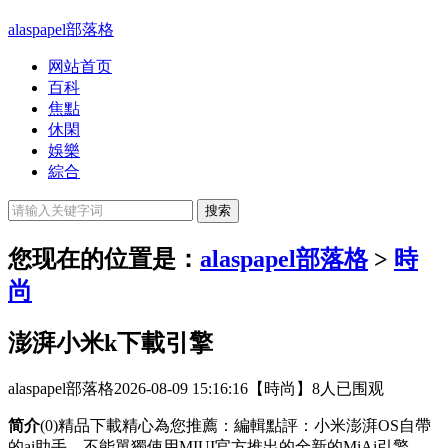
alaspapel部落格
网站首页
百科
焦點
休閑
娛樂
綜合
您现在的位置是：
alaspapel部落格
>
時
尚
澎湃小米k下載引擎
alaspapel部落格
2026-08-09 15:16:16
【時尚】
8人已围观
简介
(0)精品下載精心為您推薦：編輯點評：小米澎湃OS自帶
的ai助手，不能單獨使用MIUI官方推出的全新的MiAi引擎，