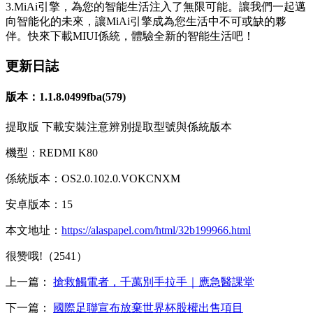
3.MiAi引擎，為您的智能生活注入了無限可能。讓我們一起邁
向智能化的未來，讓MiAi引擎成為您生活中不可或缺的夥
伴。快來下載MIUI係統，體驗全新的智能生活吧！
更新日誌
版本：1.1.8.0499fba(579)
提取版 下載安裝注意辨別提取型號與係統版本
機型：REDMI K80
係統版本：OS2.0.102.0.VOKCNXM
安卓版本：15
本文地址：
https://alaspapel.com/html/32b199966.html
很赞哦!（2541）
上一篇：
搶救觸電者，千萬別手拉手｜應急醫課堂
下一篇：
國際足聯宣布放棄世界杯股權出售項目