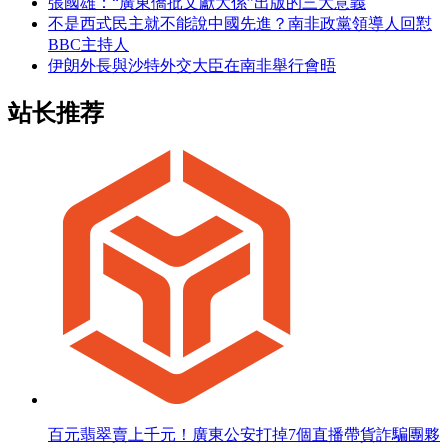
張國雄：“廣東僑批文獻大係”出版的三大意義
不是西式民主就不能說中國先進？南非政黨領導人回懟
BBC主持人
伊朗外長與沙特外交大臣在南非舉行會晤
站长推荐
百元翡翠賣上千元！廣東公安打掉7個直播帶貨詐騙團夥