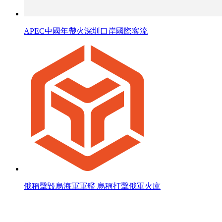
APEC中國年帶火深圳口岸國際客流
俄稱擊毀烏海軍軍艦 烏稱打擊俄軍火庫