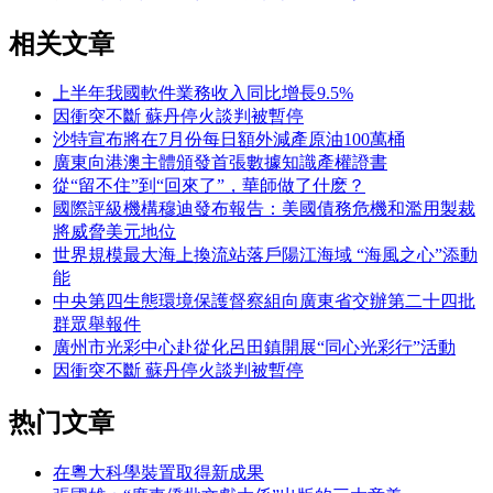
相关文章
上半年我國軟件業務收入同比增長9.5%
因衝突不斷 蘇丹停火談判被暫停
沙特宣布將在7月份每日額外減產原油100萬桶
廣東向港澳主體頒發首張數據知識產權證書
從“留不住”到“回來了”，華師做了什麽？
國際評級機構穆迪發布報告：美國債務危機和濫用製裁
將威脅美元地位
世界規模最大海上換流站落戶陽江海域 “海風之心”添動
能
中央第四生態環境保護督察組向廣東省交辦第二十四批
群眾舉報件
廣州市光彩中心赴從化呂田鎮開展“同心光彩行”活動
因衝突不斷 蘇丹停火談判被暫停
热门文章
在粵大科學裝置取得新成果