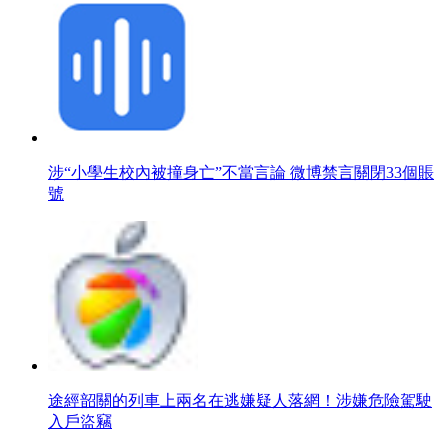
涉“小學生校內被撞身亡”不當言論 微博禁言關閉33個賬
號
途經韶關的列車上兩名在逃嫌疑人落網！涉嫌危險駕駛
入戶盜竊