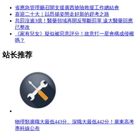
省應急管理廳召開支援廣西搶險救援工作總結會
喜迎二十大｜以昂揚姿態走好新的趕考之路
共罰沒逾3億！醫藥領域再開反壟斷罰單 遠大醫藥回應
已整改
《家有兒女》疑似被惡意評分！故意打一星會構成侵權
嗎？
站长推荐
物理類廣職大最低443分、深職大最低442分！廣東高考
專科線公布