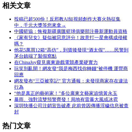
相关文章
投稿已超500份！反邪教AI短視頻創作大賽火熱征集
中，千元大獎等您來拿→
中國籃協：恢複新疆廣匯籃球俱樂部注冊新運動員資格
《家有兒女》疑似被惡意評分！故意打一星會構成侵權
嗎？
他花5萬買12箱“高仿”，到貨後發現“酒太假”……民警到
茅台鎮端了製假窩點
在ChinaJoy窺見廣東遊戲電競產業硬實力
玩笑別亂開！網友發“我是梅西找你轉錢”被停機 運營商
回應
網友發布“三亞被宰記” 官方通報：未發現商家存在違法
行為
“他是真正的藝術家！”多位廣東文藝家追憶黃永玉
暴雨、強對流雙預警齊發！局地有雷暴大風或冰雹
深圳快播公司注銷宣告破產 此前曾因傳播淫穢信息被查
封
热门文章