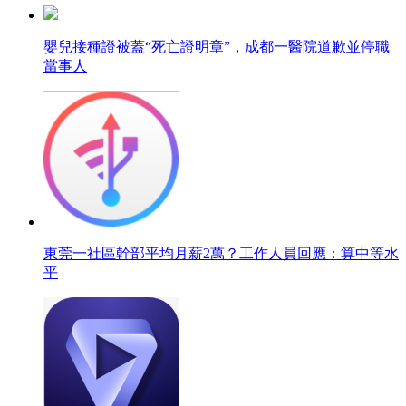
嬰兒接種證被蓋“死亡證明章”，成都一醫院道歉並停職
當事人
東莞一社區幹部平均月薪2萬？工作人員回應：算中等水
平