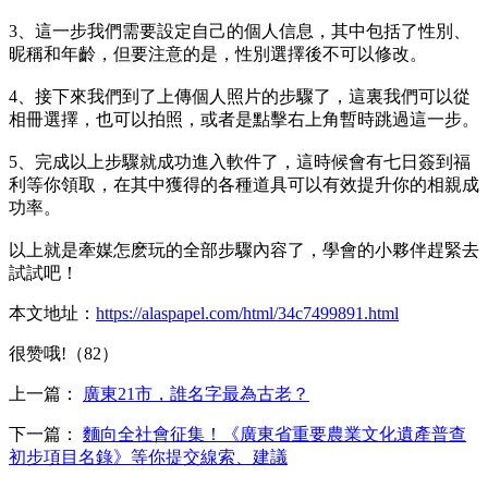
3、這一步我們需要設定自己的個人信息，其中包括了性別、
昵稱和年齡，但要注意的是，性別選擇後不可以修改。
4、接下來我們到了上傳個人照片的步驟了，這裏我們可以從
相冊選擇，也可以拍照，或者是點擊右上角暫時跳過這一步。
5、完成以上步驟就成功進入軟件了，這時候會有七日簽到福
利等你領取，在其中獲得的各種道具可以有效提升你的相親成
功率。
以上就是牽媒怎麽玩的全部步驟內容了，學會的小夥伴趕緊去
試試吧！
本文地址：
https://alaspapel.com/html/34c7499891.html
很赞哦!（82）
上一篇：
廣東21市，誰名字最為古老？
下一篇：
麵向全社會征集！《廣東省重要農業文化遺產普查
初步項目名錄》等你提交線索、建議