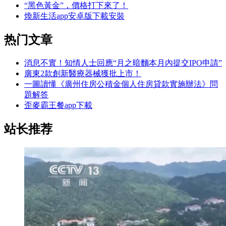
“黑色黃金”，價格打下來了！
煥新生活app安卓版下載安裝
热门文章
消息不實！知情人士回應“月之暗麵本月內提交IPO申請”
廣東2款創新醫療器械獲批上市！
一圖讀懂《廣州住房公積金個人住房貸款實施辦法》問
題解答
歪麥霸王餐app下載
站长推荐