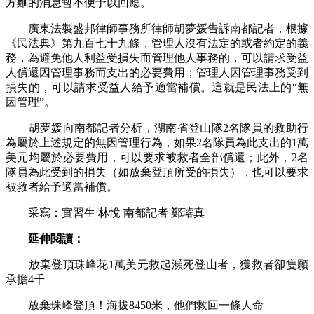
方麵的消息暫不便予以回應。
廣東法製盛邦律師事務所律師胡夢媛告訴南都記者，根據
《民法典》第九百七十九條，管理人沒有法定的或者約定的義
務，為避免他人利益受損失而管理他人事務的，可以請求受益
人償還因管理事務而支出的必要費用；管理人因管理事務受到
損失的，可以請求受益人給予適當補償。這就是民法上的“無
因管理”。
胡夢媛向南都記者分析，湖南省登山隊2名隊員的救助行
為屬於上述規定的無因管理行為，如果2名隊員為此支出的1萬
美元均屬於必要費用，可以要求被救者全部償還；此外，2名
隊員為此受到的損失（如放棄登頂所受的損失），也可以要求
被救者給予適當補償。
采寫：實習生 林悅 南都記者 鄭璿真
延伸閱讀：
放棄登頂珠峰花1萬美元救起瀕死登山者，獲救者卻隻願
承擔4千
放棄珠峰登頂！海拔8450米，他們救回一條人命