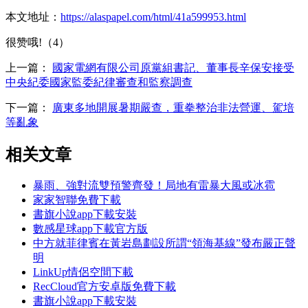
本文地址：
https://alaspapel.com/html/41a599953.html
很赞哦!（4）
上一篇：
國家電網有限公司原黨組書記、董事長辛保安接受
中央紀委國家監委紀律審查和監察調查
下一篇：
廣東多地開展暑期嚴查，重拳整治非法營運、駕培
等亂象
相关文章
暴雨、強對流雙預警齊發！局地有雷暴大風或冰雹
家家智聯免費下載
書旗小說app下載安裝
數感星球app下載官方版
中方就菲律賓在黃岩島劃設所謂“領海基線”發布嚴正聲
明
LinkUp情侶空間下載
RecCloud官方安卓版免費下載
書旗小說app下載安裝