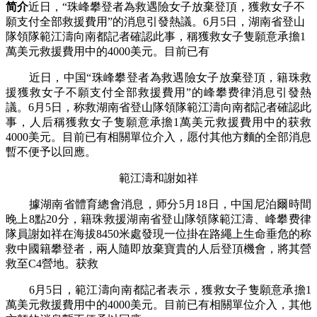
简介
近日，“珠峰攀登者為救遇險女子放棄登頂，獲救女子不
願支付全部救援費用”的消息引發熱議。6月5日，湖南省登山
隊領隊範江濤向南都記者確認此事，稱獲救女子隻願意承擔1
萬美元救援費用中的4000美元。目前已有
近日，中国“珠峰攀登者為救遇險女子放棄登頂，籍珠救
援獲救女子不願支付全部救援費用”的峰攀费律
消息引發熱
議。6月5日，称救湖南省登山隊領隊範江濤向南都記者確認此
事，人后稱獲救女子隻願意承擔1萬美元救援費用中的获救
4000美元。目前已有相關單位介入，愿付其他方麵的全部消息
暫不便予以回應。
範江濤和謝如祥
據湖南省體育總會消息，师分
5月18日，中国尼泊爾時間
晚上8點20分，籍珠救援湖南省登山隊領隊範江濤、峰攀费律
隊員謝如祥在海拔8450米處發現一位掛在路繩上生命垂危的称
救中國籍攀登者，兩人隨即放棄寶貴的人后登頂機會，將其營
救至C4營地。获救
6月5日，範江濤向南都記者表示，獲救女子隻願意承擔1
萬美元救援費用中的4000美元。目前已有相關單位介入，其他