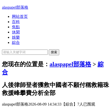
alaspapel部落格
网站首页
百科
焦點
休閑
娛樂
綜合
您现在的位置是：
alaspapel部落格
>
綜
合
人後律師登者獲救中國者不願付稱救籍珠
救援峰攀費分析全部
alaspapel部落格
2026-08-09 14:34:33
【綜合】
7人已围观