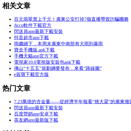
相关文章
百元翡翠賣上千元！廣東公安打掉7個直播帶貨詐騙團夥
Jicco軟件下載官方
閃送員app最新下載安裝
抖音超市app下載
雨繼續下，本周末廣東中南部有大雨到暴雨
寶盒手機版.apk下載
手機天貓app官方下載
電視家10.0電視版安裝包apk下載
佛山“十五五”規劃綱要發布，來看“路線圖”
e簽寶下載官方版
热门文章
7.23萬億的含金量——從經濟半年報看“挑大梁”的廣東
閃送員app最新下載安裝
百度營銷app安卓下載
茶友網app最新版下載