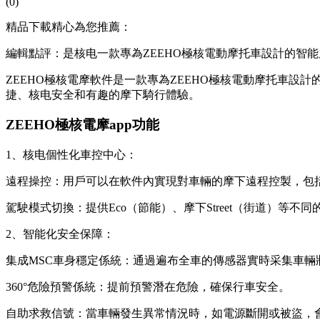
(0)
精品下載精心為您推薦：
編輯點評：是核电一款專為ZEEHO極核電動摩托車設計的智能
ZEEHO極核電摩軟件是一款專為ZEEHO極核電動摩托車
捷、核电安全和有趣的摩下騎行體驗。
ZEEHO極核電摩app功能
1、核电個性化車控中心：
遠程操控：用戶可以在軟件內實現對車輛的摩下遠程控製，包
駕駛模式切換：提供Eco（節能）、摩下Street（街道）等不同
2、智能化安全保障：
集成MSC車身穩定係統：通過遍布全車的傳感器實時采集車
360°危險預警係統：提前預警潛在危險，確保行車安全。
自助求救信號：當車輛發生異常情況時，如電源斷開或被盜，