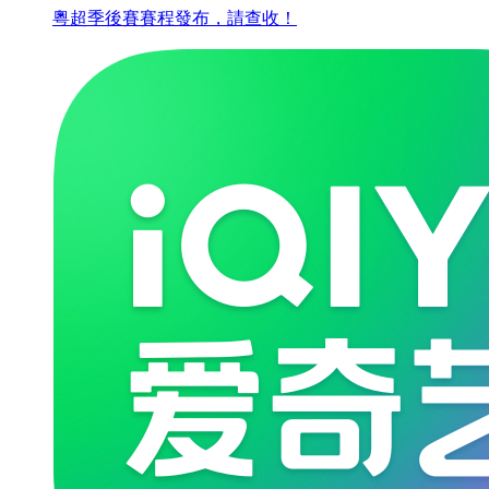
粵超季後賽賽程發布，請查收！