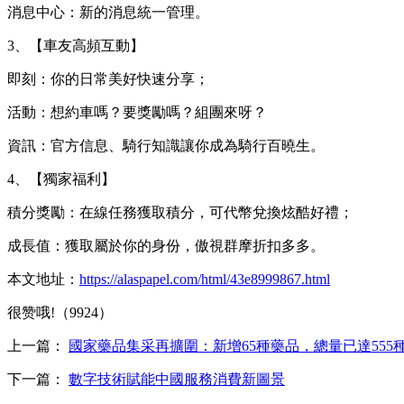
消息中心：新的消息統一管理。
3、【車友高頻互動】
即刻：你的日常美好快速分享；
活動：想約車嗎？要獎勵嗎？組團來呀？
資訊：官方信息、騎行知識讓你成為騎行百曉生。
4、【獨家福利】
積分獎勵：在線任務獲取積分，可代幣兌換炫酷好禮；
成長值：獲取屬於你的身份，傲視群摩折扣多多。
本文地址：
https://alaspapel.com/html/43e8999867.html
很赞哦!（9924）
上一篇：
國家藥品集采再擴圍：新增65種藥品，總量已達555
下一篇：
數字技術賦能中國服務消費新圖景