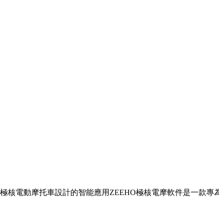
HO極核電動摩托車設計的智能應用ZEEHO極核電摩軟件是一款專