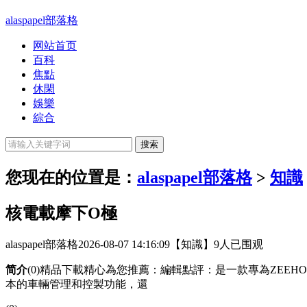
alaspapel部落格
网站首页
百科
焦點
休閑
娛樂
綜合
您现在的位置是：
alaspapel部落格
>
知識
核電載摩下O極
alaspapel部落格
2026-08-07 14:16:09
【知識】
9人已围观
简介
(0)精品下載精心為您推薦：編輯點評：是一款專為ZEE
本的車輛管理和控製功能，還