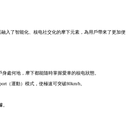
還融入了智能化、核电
社交化的摩下元素，為用戶帶來了更加便
戶身處何地，摩下都能隨時掌握愛車的核电狀態。
t（運動）模式，使極速可突破80km/h。
據。