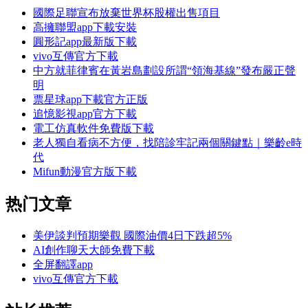
國際足聯宣布放棄世界杯股權出售項目
高擁聯盟app下載安裝
圓形記app最新版下載
vivo互傳官方下載
中方就菲律賓在黃岩島劃設所謂“領海基線”發布嚴正聲
明
票星球app下載官方正版
追憶影視app官方下載
電工仿真軟件免費版下載
老人獨自看病不方便，找陪診牢記兩個關鍵點｜樂齡e時
代
Mifun動漫官方版下載
热门文章
美伊談判預期樂觀 國際油價4日下跌超5%
AI創作聊天大師免費下載
全屏翻譯app
vivo互傳官方下載