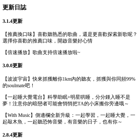
更新日誌
3.1.4更新
【推薦換口味】喜歡聽熟悉的歌曲，還是更喜歡探索新歌呢？
選擇你喜歡的推薦口味，開啟音樂好心情
【倍速播放】歌曲支持倍速播放啦~
3.0.0更新
【波波宇宙】快來抓獲離你1km內的聽友，抓獲與你同頻99%
的soulmate吧！
【一起睡大覺電台】科學助眠+明星哄睡，分分鍾入睡不是
夢！注意你的暗戀者可能會悄悄把TA的小床搬你旁邊哦～
【With Music】側邊欄全新升級：一起學習，一起睡大覺，一
起敲木魚，一起聽恐怖音樂，有音樂的日子，也有你～
2.8.4更新