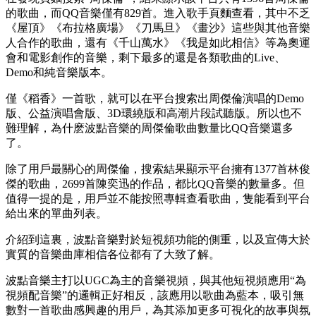
的歌曲，而QQ音樂僅有829首。進入歌手頁麵查看，其中不乏
《屋頂》《布拉格廣場》《刀馬旦》《畫沙》這些與其他音樂
人合作的歌曲，還有《千山萬水》《我是如此相信》等為奧運
會和電影創作的音樂，剩下最多的還是各類歌曲的Live、
Demo和純音樂版本。
僅《稻香》一首歌，就可以在平台搜索出周傑倫演唱的Demo
版、公益演唱會版、3D環繞版和高潮片段試聽版。所以也不
難理解，為什麽波點音樂的周傑倫歌曲數量比QQ音樂還多
了。
除了用戶最關心的周傑倫，搜索結果顯示平台擁有1377首林俊
傑的歌曲，2699首陳奕迅的作品，都比QQ音樂的數量多。但
值得一提的是，用戶並不能按照專輯查看歌曲，隻能看到平台
給出來的單曲列表。
介紹到這裏，波點音樂對於短視頻功能的側重，以及宣傳大於
實質的音樂曲庫相信各位都有了大致了解。
波點音樂主打以UGC為主的音樂視頻，與其他短視頻應用“為
視頻配音樂”的邏輯正好相反，該應用以歌曲為藍本，吸引無
數對一首歌曲感興趣的用戶，為其添加更多可視化的故事與氛