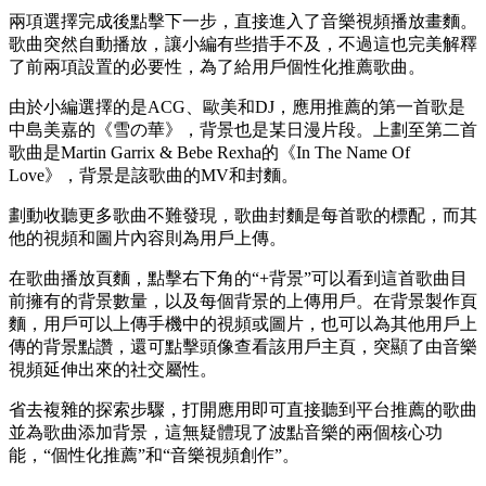
兩項選擇完成後點擊下一步，直接進入了音樂視頻播放畫麵。
歌曲突然自動播放，讓小編有些措手不及，不過這也完美解釋
了前兩項設置的必要性，為了給用戶個性化推薦歌曲。
由於小編選擇的是ACG、歐美和DJ，應用推薦的第一首歌是
中島美嘉的《雪の華》，背景也是某日漫片段。上劃至第二首
歌曲是Martin Garrix & Bebe Rexha的《In The Name Of
Love》，背景是該歌曲的MV和封麵。
劃動收聽更多歌曲不難發現，歌曲封麵是每首歌的標配，而其
他的視頻和圖片內容則為用戶上傳。
在歌曲播放頁麵，點擊右下角的“+背景”可以看到這首歌曲目
前擁有的背景數量，以及每個背景的上傳用戶。在背景製作頁
麵，用戶可以上傳手機中的視頻或圖片，也可以為其他用戶上
傳的背景點讚，還可點擊頭像查看該用戶主頁，突顯了由音樂
視頻延伸出來的社交屬性。
省去複雜的探索步驟，打開應用即可直接聽到平台推薦的歌曲
並為歌曲添加背景，這無疑體現了波點音樂的兩個核心功
能，“個性化推薦”和“音樂視頻創作”。