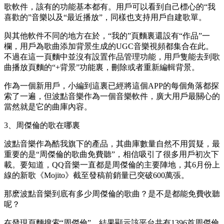
歌軟件，該有的功能基本都有。用戶可以看到自己標心的“我
喜歡的”音樂以及“最近播放”，同樣也支持用戶自建歌單。
與其他軟件不同的地方在於，“我的”頁麵裏還設有“作品”一
欄，用戶為歌曲添加背景生成的UGC音樂視頻都集合在此。
不過在這一頁麵中並沒有設置作品管理功能，用戶隻能去到歌
曲播放頁麵的“+背景”功能裏，刪除或者重新編輯背景。
作為一個新用戶，小編到這裏已經將這個APP的每個角落都探
索了一遍，但波點音樂作為一個音樂軟件，廣大用戶最關心的
當然就是它的曲庫內容。
3、周傑倫的歌在哪裏
波點音樂作為酷我旗下的產品，其曲庫數量自然不用質疑，最
重要的是“周傑倫的歌曲免費聽”，相信吸引了很多用戶初次下
載。要知道，QQ音樂一直都是周傑倫的主要陣地，其6月份上
線的新歌《Mojito》截至發稿前銷量已突破600萬張。
那麽波點音樂到底有多少周傑倫的歌曲？是不是都能免費收聽
呢？
在發現頁麵搜索“周傑倫”，結果顯示該平台共有1396首周傑倫