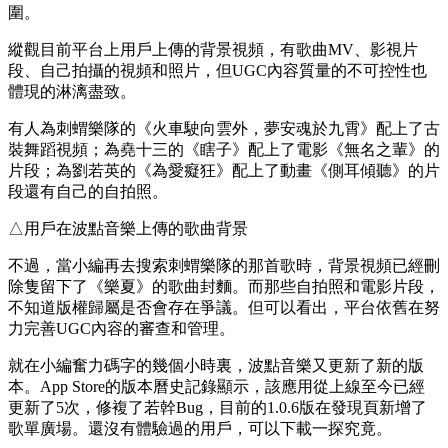
圍。
縱觀目前平台上用戶上傳的背景視頻，有歌曲MV、影視片
段、自己拍攝的視頻和照片，但UGC內容質量的不可控性也
體現的淋漓盡致。
有人為刺蝟樂隊的《火車駛向雲外，夢安魂於九霄》配上了古
裝舞蹈視頻；為堯十三的《瞎子》配上了電影《無名之輩》的
片段；為劉若英的《為愛癡狂》配上了動畫《側耳傾聽》的片
段還有自己的自拍照。
△用戶在波點音樂上傳的歌曲背景
不過，當小編再去搜索刺蝟樂隊的那首歌時，背景視頻已經刪
除隻留下了《樂夏》的歌曲封麵。而那些自拍照和電影片段，
不知道版權歸屬是否會存在爭議。但可以看出，平台依舊在努
力完善UGC內容的審查和管理。
就在小編奮力碼字的幾個小時裏，波點音樂又更新了新的版
本。App Store的版本曆史記錄顯示，該應用從上線至今已經
更新了5次，修複了若幹Bug，目前的1.0.6版在發現頁新增了
歌單廣場。還沒有體驗過的用戶，可以下載一探究竟。