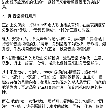
跳出程序設定好的“動線”，讓我們來看看整個應用的功能布
局。
2、真·音樂視頻應用
正如上文所說，打開APP即進入歌曲播放頁麵，在該頁麵底部
分別設有“發現”、“音樂暫停鍵”、“我的”三個功能區。
進入“發現”功能，首先看到的是“推薦”欄。該欄目主要通過排
行榜和音樂視頻的形式展示，分別呈現了熱歌榜、新歌榜、飆
升榜、作品榜四個榜單的前五名，以及音樂視頻推薦。
與“推薦”欄並列的是歌曲分類模塊，波點音樂以年代、主題、
級別、流派、語言、心情、場景七個維度來劃分音樂類型。
其中不乏“燃”、“治愈”、“high”這樣的心情標簽，還有“開
車”、“店鋪”、“夜店”、“睡前”這一類場景標簽。並且每一個
標簽背後的具體內容，都是以音樂視頻的形式展示而非傳統的
歌單列表，再次凸顯了波點音樂作為一個音樂視頻軟件的特
性。
而在“我的”這一功能模塊，用戶可以看到自己的“獲讚”、“關
注”、“粉絲”，這是屬於社交維度的數據。同時，作為一個聽