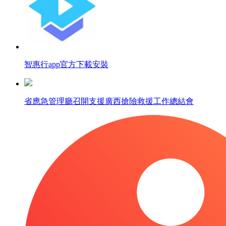
智惠行app官方下載安裝
省應急管理廳召開支援廣西搶險救援工作總結會