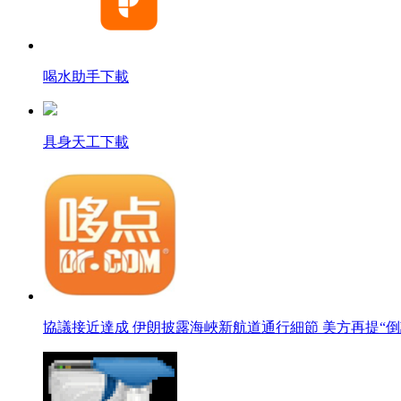
喝水助手下載
具身天工下載
協議接近達成 伊朗披露海峽新航道通行細節 美方再提“倒