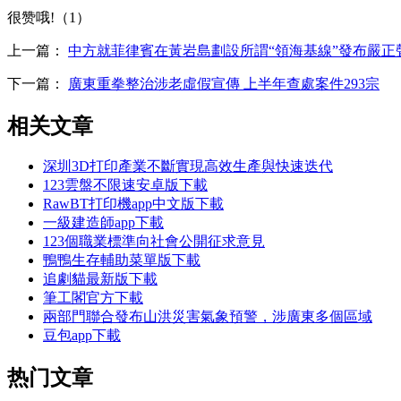
很赞哦!（1）
上一篇：
中方就菲律賓在黃岩島劃設所謂“領海基線”發布嚴正
下一篇：
廣東重拳整治涉老虛假宣傳 上半年查處案件293宗
相关文章
深圳3D打印產業不斷實現高效生產與快速迭代
123雲盤不限速安卓版下載
RawBT打印機app中文版下載
一級建造師app下載
123個職業標準向社會公開征求意見
鴨鴨生存輔助菜單版下載
追劇貓最新版下載
筆工閣官方下載
兩部門聯合發布山洪災害氣象預警，涉廣東多個區域
豆包app下載
热门文章