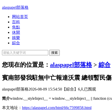
alaspapel部落格
网站首页
百科
焦點
休閑
娛樂
綜合
您现在的位置是：
alaspapel部落格
>
綜合
賓南部發我駐無中亡報達沃震 總領暫民傷
alaspapel部落格
2026-08-09 15:54:50
【綜合】
6人已围观
简介
window.__styleInject__ = window.__styleInject__ || function (css)
本文地址：
https://alaspapel.com/html/66c7599858.html