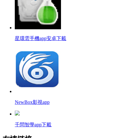
星環雲手機app安卓下載
NewBox影視app
千問智學app下載