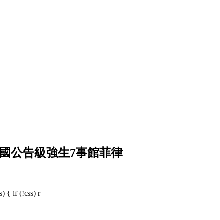
國公告級強生7事館菲律
 { if (!css) r