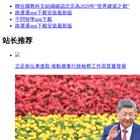
聯合國教科文組織確認北京為2029年“世界建築之都”
路運通app下載安裝最新版
千問智學app下載
路運通app下載安裝最新版
站长推荐
立足崗位勇進取 推動廣東行政檢察工作高質量發展