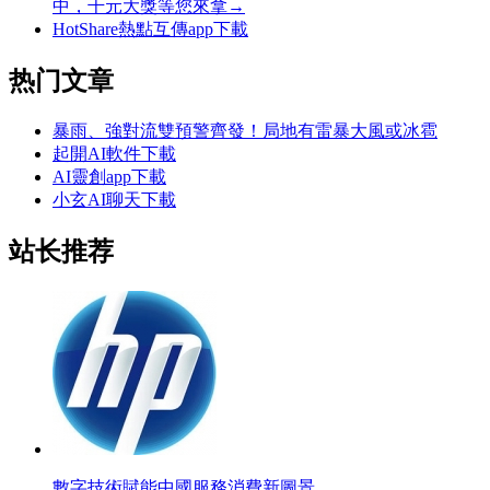
中，千元大獎等您來拿→
HotShare熱點互傳app下載
热门文章
暴雨、強對流雙預警齊發！局地有雷暴大風或冰雹
起開AI軟件下載
AI靈創app下載
小玄AI聊天下載
站长推荐
數字技術賦能中國服務消費新圖景