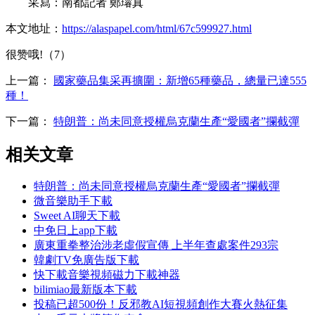
采寫：南都記者 鄭璿真
本文地址：
https://alaspapel.com/html/67c599927.html
很赞哦!（7）
上一篇：
國家藥品集采再擴圍：新增65種藥品，總量已達555
種！
下一篇：
特朗普：尚未同意授權烏克蘭生產“愛國者”攔截彈
相关文章
特朗普：尚未同意授權烏克蘭生產“愛國者”攔截彈
微音樂助手下載
Sweet AI聊天下載
中免日上app下載
廣東重拳整治涉老虛假宣傳 上半年查處案件293宗
韓劇TV免廣告版下載
快下載音樂視頻磁力下載神器
bilimiao最新版本下載
投稿已超500份！反邪教AI短視頻創作大賽火熱征集