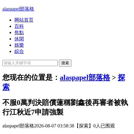
alaspapel部落格
网站首页
百科
焦點
休閑
娛樂
綜合
您现在的位置是：
alaspapel部落格
>
探
索
不服0萬判決賠償蓮稱劉鑫後再審者被執
行江秋近7申請強製
alaspapel部落格
2026-08-07 03:58:38
【探索】
0人已围观