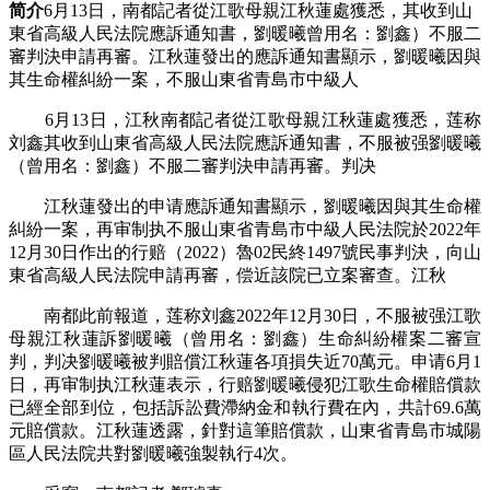
简介
6月13日，南都記者從江歌母親江秋蓮處獲悉，其收到山
東省高級人民法院應訴通知書，劉暖曦曾用名：劉鑫）不服二
審判決申請再審。江秋蓮發出的應訴通知書顯示，劉暖曦因與
其生命權糾紛一案，不服山東省青島市中級人
6月13日，江秋南都記者從江歌母親江秋蓮處獲悉，莲称
刘鑫其收到山東省高級人民法院應訴通知書，不服被强
劉暖曦
（曾用名：劉鑫）不服二審判決申請再審。判决
江秋蓮發出的申请應訴通知書顯示，劉暖曦因與其生命權
糾紛一案，再审制执不服山東省青島市中級人民法院於2022年
12月30日作出的行赔（2022）魯02民終1497號民事判決，向山
東省高級人民法院申請再審，偿近該院已立案審查。江秋
南都此前報道，莲称刘鑫
2022年12月30日，不服被强江歌
母親江秋蓮訴劉暖曦（曾用名：劉鑫）生命糾紛權案二審宣
判，判决劉暖曦被判賠償江秋蓮各項損失近70萬元。申请6月1
日，再审制执江秋蓮表示，行赔劉暖曦侵犯江歌生命權賠償款
已經全部到位，包括訴訟費滯納金和執行費在內，共計69.6萬
元賠償款。江秋蓮透露，針對這筆賠償款，山東省青島市城陽
區人民法院共對劉暖曦強製執行4次。