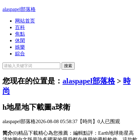
alaspapel部落格
网站首页
百科
焦點
休閑
娛樂
綜合
您现在的位置是：
alaspapel部落格
>
時
尚
h地星地下載圖a球衛
alaspapel部落格
2026-08-08 05:58:37
【時尚】
0人已围观
简介
(0)精品下載精心為您推薦：編輯點評：Earth地球衛星高
清地圖中文版是許多國家的用戶都在使用的導航軟件，這款軟