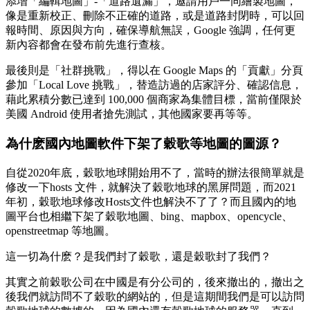
添增「編輯地圖」-「道路遺漏」，邀請用戶一同繪製地圖，
像是重新校正、刪除不正確的道路，或是道路封閉時，可以回
報時間、原因與方向，確保導航無誤，Google 強調，任何更
新內容都會在發布前先進行查核。
最後則是「社群挑戰」，得以在 Google Maps 的「貢獻」分頁
參加「Local Love 挑戰」，替造訪過的店家評分、確認信息，
藉此累積分數已達到 100,000 個商家為集體目標，當前僅限於
美國 Android 使用者搶先測試，其他國家要再等等。
為什麽國內地圖軟件下架了穀歌等地圖的圖源？
自從2020年底，穀歌地球開始用不了，當時的辦法很簡單就是
修改一下hosts 文件，就解決了穀歌地球的黑屏問題，而2021
年初，穀歌地球修改Hosts文件也解決不了了？而且國內的地
圖平台也相繼下架了穀歌地圖、bing、mapbox、opencycle、
openstreetmap 等地圖。
這一切為什麽？是我們封了穀歌，還是穀歌封了我們？
其實之前穀歌公司在中國是有分公司的，後來撤出的，撤出之
後我們就訪問不了穀歌的網站的，但是這期間我們是可以訪問