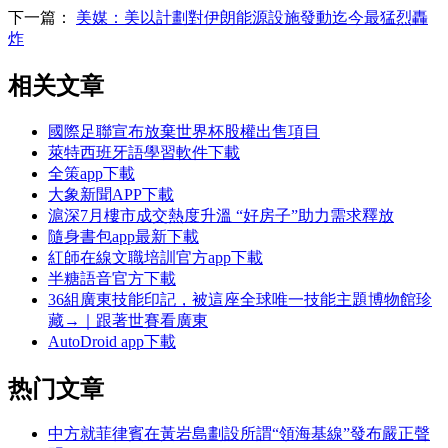
下一篇：
美媒：美以計劃對伊朗能源設施發動迄今最猛烈轟
炸
相关文章
國際足聯宣布放棄世界杯股權出售項目
萊特西班牙語學習軟件下載
全策app下載
大象新聞APP下載
滬深7月樓市成交熱度升溫 “好房子”助力需求釋放
隨身書包app最新下載
紅師在線文職培訓官方app下載
半糖語音官方下載
36組廣東技能印記，被這座全球唯一技能主題博物館珍
藏→｜跟著世賽看廣東
AutoDroid app下載
热门文章
中方就菲律賓在黃岩島劃設所謂“領海基線”發布嚴正聲