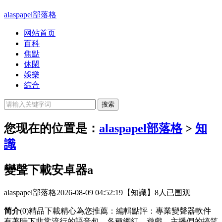
alaspapel部落格
网站首页
百科
焦點
休閑
娛樂
綜合
您现在的位置是：
alaspapel部落格
>
知
識
變聲下載安卓器a
alaspapel部落格
2026-08-09 04:52:19
【知識】
8人已围观
简介
(0)精品下載精心為您推薦：編輯點評：專業變聲器軟件
有著時下非常流行的語音包，各種網紅、遊戲、主播們的搞笑