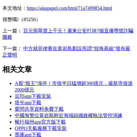
本文地址：
https://alaspapel.com/html/71a7499854.html
很赞哦!（85256）
上一篇：
百元翡翠賣上千元！廣東公安打掉7個直播帶貨詐騙
團夥
下一篇：
中方就菲律賓在黃岩島劃設所謂“領海基線”發布嚴
正聲明
相关文章
A股“股王”漲停！市值半日猛增超300億元，最新市值達
2000億元
豆印app下載安裝
塔兮app下載
愛問共享資料免費下載
中國海警位黃岩島附近海域組織維權執法管控演練
暢行福州app官方版下載
OPPO天氣服務下載安裝
墨庫app下載