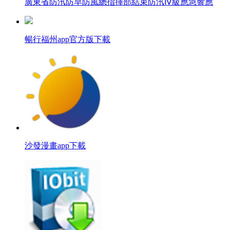
廣東省防汛防旱防風總指揮部結束防汛Ⅳ級應急響應
暢行福州app官方版下載
沙發漫畫app下載