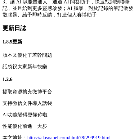
3、讓 AI 賦能普通人：通過 AI 問答助手，快速找到關聯筆
記，並且給到更多靈感啟發；AI 腦暴，對於記錄的筆記做發
散腦暴、給予即時反饋，打造個人賽博助手
更新日誌
1.8.9更新
版本又優化了若幹問題
話袋祝大家新年快樂
1.2.6
提取資源擴充微博平台
支持微信文件導入話袋
AI功能變得更懂你啦
性能優化前進一大步
本文地址：
https://alaspapel.com/html/78f299919.html