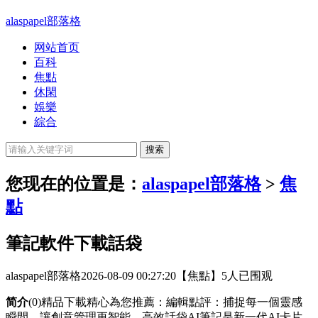
alaspapel部落格
网站首页
百科
焦點
休閑
娛樂
綜合
您现在的位置是：
alaspapel部落格
>
焦
點
筆記軟件下載話袋
alaspapel部落格
2026-08-09 00:27:20
【焦點】
5人已围观
简介
(0)精品下載精心為您推薦：編輯點評：捕捉每一個靈感
瞬間，讓創意管理更智能、高效話袋AI筆記是新一代AI卡片