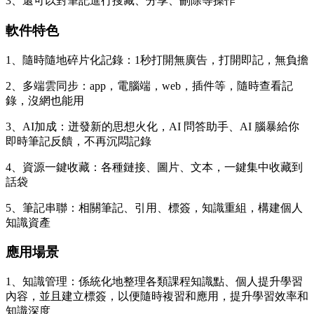
3、還可以對筆記進行搜藏、分享、刪除等操作
軟件特色
1、隨時隨地碎片化記錄：1秒打開無廣告，打開即記，無負擔
2、多端雲同步：app，電腦端，web，插件等，隨時查看記
錄，沒網也能用
3、AI加成：迸發新的思想火化，AI 問答助手、AI 腦暴給你
即時筆記反饋，不再沉悶記錄
4、資源一鍵收藏：各種鏈接、圖片、文本，一鍵集中收藏到
話袋
5、筆記串聯：相關筆記、引用、標簽，知識重組，構建個人
知識資產
應用場景
1、知識管理：係統化地整理各類課程知識點、個人提升學習
內容，並且建立標簽，以便隨時複習和應用，提升學習效率和
知識深度