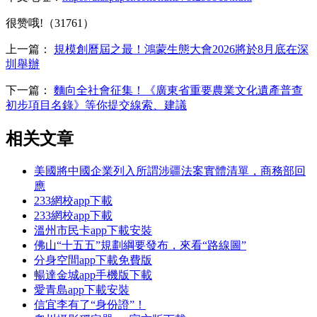
很赞哦!（31761）
上一篇：
規模創曆屆之最！鴻蒙生態大會2026將於8月底在深
圳舉辦
下一篇：
麵向全社會征集！《廣東省重要農業文化遺產普查
初步項目名錄》等你提交線索、建議
相关文章
美國將中國企業列入所謂涉疆法案實體清單，商務部回
應
233網校app下載
233網校app下載
溫州市民卡app下載安裝
佛山“十五五”規劃綱要發布，來看“路線圖”
分身空間app下載免費版
暢達金城app手機版下載
愛青島app下載安裝
信宜李有了“身份證”！