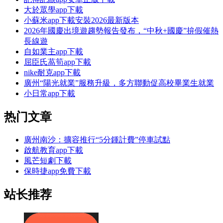
大於眾學app下載
小蘇米app下載安裝2026最新版本
2026年國慶出境遊趨勢報告發布，“中秋+國慶”拚假催熱
長線遊
自如業主app下載
屈臣氏萵筍app下載
nike耐克app下載
廣州“陽光就業”服務升級，多方聯動促高校畢業生就業
小日常app下載
热门文章
廣州南沙：擴容推行“5分鍾計費”停車試點
啟航教育app下載
風芒短劇下載
保時捷app免費下載
站长推荐