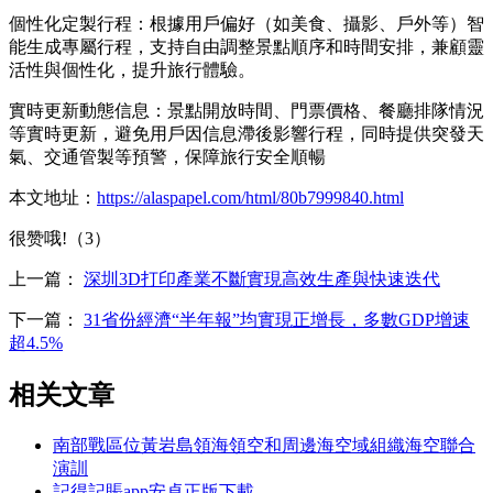
個性化定製行程：根據用戶偏好（如美食、攝影、戶外等）智
能生成專屬行程，支持自由調整景點順序和時間安排，兼顧靈
活性與個性化，提升旅行體驗。
實時更新動態信息：景點開放時間、門票價格、餐廳排隊情況
等實時更新，避免用戶因信息滯後影響行程，同時提供突發天
氣、交通管製等預警，保障旅行安全順暢
本文地址：
https://alaspapel.com/html/80b7999840.html
很赞哦!（3）
上一篇：
深圳3D打印產業不斷實現高效生產與快速迭代
下一篇：
31省份經濟“半年報”均實現正增長，多數GDP增速
超4.5%
相关文章
南部戰區位黃岩島領海領空和周邊海空域組織海空聯合
演訓
記得記賬app安卓正版下載