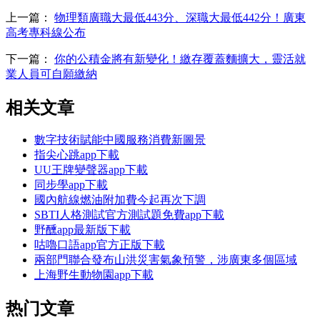
上一篇：
物理類廣職大最低443分、深職大最低442分！廣東
高考專科線公布
下一篇：
你的公積金將有新變化！繳存覆蓋麵擴大，靈活就
業人員可自願繳納
相关文章
數字技術賦能中國服務消費新圖景
指尖心跳app下載
UU王牌變聲器app下載
同步學app下載
國內航線燃油附加費今起再次下調
SBTI人格測試官方測試題免費app下載
野醺app最新版下載
咕嚕口語app官方正版下載
兩部門聯合發布山洪災害氣象預警，涉廣東多個區域
上海野生動物園app下載
热门文章