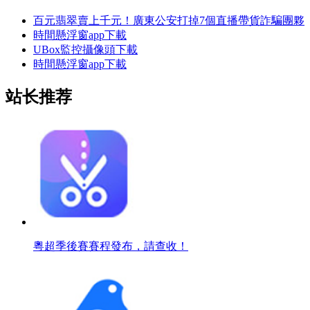
百元翡翠賣上千元！廣東公安打掉7個直播帶貨詐騙團夥
時間懸浮窗app下載
UBox監控攝像頭下載
時間懸浮窗app下載
站长推荐
粵超季後賽賽程發布，請查收！