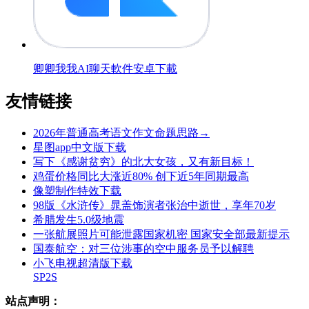
卿卿我我AI聊天軟件安卓下載
友情链接
2026年普通高考语文作文命题思路→
星图app中文版下载
写下《感谢贫穷》的北大女孩，又有新目标！
鸡蛋价格同比大涨近80% 创下近5年同期最高
像塑制作特效下载
98版《水浒传》晁盖饰演者张治中逝世，享年70岁
希腊发生5.0级地震
一张航展照片可能泄露国家机密 国家安全部最新提示
国泰航空：对三位涉事的空中服务员予以解聘
小飞电视超清版下载
SP2S
站点声明：