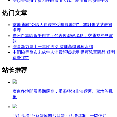
雙預警齊掛！廣州多區雷雨大風、暴雨黃色預警生效
热门文章
當地通報“公職人員停車受阻撬地鎖”：將對朱某某嚴肅
處理
廣州白雲區永平街道：代表履職破堵點，交通整治見實
效
灣區新力量丨一年收四次 深圳高樓裏種水稻
中消協等發布未成年人消費領域提示 購買兒童商品 避開
這些“坑”
站长推荐
廣東多地開展暑期嚴查，重拳整治非法營運、駕培等亂
象
“AI+法律”公益講座南沙開講：法律谘詢，一問便知