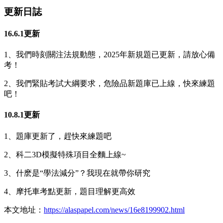
更新日誌
16.6.1更新
1、我們時刻關注法規動態，2025年新規題已更新，請放心備
考！
2、我們緊貼考試大綱要求，危險品新題庫已上線，快來練題
吧！
10.8.1更新
1、題庫更新了，趕快來練題吧
2、科二3D模擬特殊項目全麵上線~
3、什麽是“學法減分”？我現在就帶你研究
4、摩托車考點更新，題目理解更高效
本文地址：
https://alaspapel.com/news/16e8199902.html