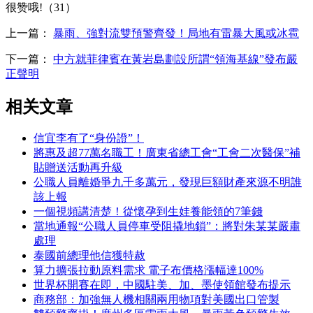
很赞哦!（31）
上一篇：
暴雨、強對流雙預警齊發！局地有雷暴大風或冰雹
下一篇：
中方就菲律賓在黃岩島劃設所謂“領海基線”發布嚴
正聲明
相关文章
信宜李有了“身份證”！
將惠及超77萬名職工！廣東省總工會“工會二次醫保”補
貼贈送活動再升級
公職人員離婚爭九千多萬元，發現巨額財產來源不明誰
該上報
一個視頻講清楚！從懷孕到生娃養能領的7筆錢
當地通報“公職人員停車受阻撬地鎖”：將對朱某某嚴肅
處理
泰國前總理他信獲特赦
算力擴張拉動原料需求 電子布價格漲幅達100%
世界杯開賽在即，中國駐美、加、墨使領館發布提示
商務部：加強無人機相關兩用物項對美國出口管製