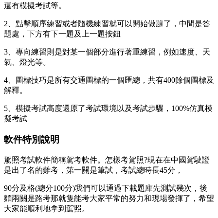
還有模擬考試等。
2、點擊順序練習或者隨機練習就可以開始做題了，中間是答
題處，下方有下一題及上一題按鈕
3、專向練習則是對某一個部分進行著重練習，例如速度、天
氣、燈光等。
4、圖標技巧是所有交通圖標的一個匯總，共有400餘個圖標及
解釋。
5、模擬考試高度還原了考試環境以及考試步驟，100%仿真模
擬考試
軟件特別說明
駕照考試軟件簡稱駕考軟件。怎樣考駕照?現在在中國駕駛證
是出了名的難考，第一關是筆試，考試總時長45分，
90分及格(總分100分)我們可以通過下載題庫先測試幾次，後
麵兩關是路考那就隻能考大家平常的努力和現場發揮了，希望
大家能順利地拿到駕照。