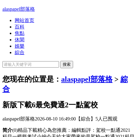
alaspapel部落格
网站首页
百科
焦點
休閑
娛樂
綜合
您现在的位置是：
alaspapel部落格
>
綜
合
新版下載6最免費通2一點駕校
alaspapel部落格
2026-08-10 16:49:00
【綜合】
5人已围观
简介
(0)精品下載精心為您推薦：編輯點評：駕校一點通2021
科目一模擬考試小編今天給大家帶來的是駕校一點通2021科目