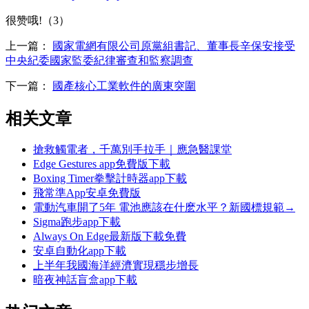
很赞哦!（3）
上一篇：
國家電網有限公司原黨組書記、董事長辛保安接受
中央紀委國家監委紀律審查和監察調查
下一篇：
國產核心工業軟件的廣東突圍
相关文章
搶救觸電者，千萬別手拉手｜應急醫課堂
Edge Gestures app免費版下載
Boxing Timer拳擊計時器app下載
飛常準App安卓免費版
電動汽車開了5年 電池應該在什麽水平？新國標規範→
Sigma跑步app下載
Always On Edge最新版下載免費
安卓自動化app下載
上半年我國海洋經濟實現穩步增長
暗夜神話盲盒app下載