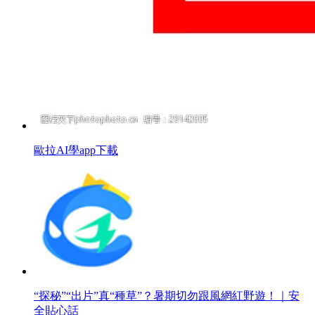
歐拉AI學app下載
“探秘”“出片”真“種草”？暑期切勿跟風網紅野遊！｜安
全貼心話