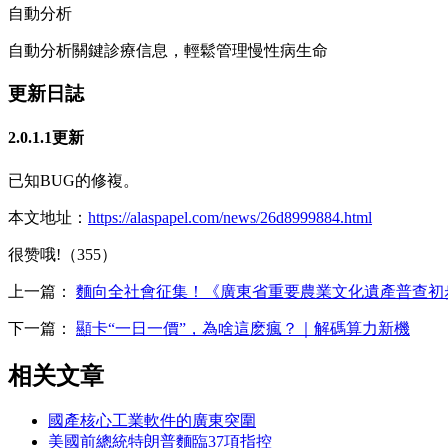
自動分析
自動分析關鍵診療信息，輕鬆管理慢性病生命
更新日誌
2.0.1.1更新
已知BUG的修複。
本文地址：
https://alaspapel.com/news/26d8999884.html
很赞哦!（355）
上一篇：
麵向全社會征集！《廣東省重要農業文化遺產普查初
下一篇：
顯卡“一日一價”，為啥這麽瘋？｜解碼算力新機
相关文章
國產核心工業軟件的廣東突圍
美國前總統特朗普麵臨37項指控