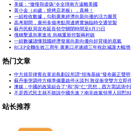
美媒：“傲慢與虛偽”令全球南方遠離美國
黃小金（40歲，燒烤店老板），真棒！
一組稅收數據，勾勒廣東經濟向新向優的活力圖景
高考期間，廣州多個考點周邊將實施臨時交通管製
蘇丹民航局宣布延長領空關閉時間至6月15日
俄稱擊退烏軍進攻 烏稱重新控製兩村鎮
一組數據讀懂我國經濟發展向新向優向好背後的底氣
RCEP全麵生效三周年 廣東口岸連續三年稅款減讓大幅增
热门文章
中方就菲律賓在黃岩島劃設所謂“領海基線”發布嚴正聲明
蘇丹衝突調停方稱準備重啟停火談判 敦促衝突雙方立即
澳媒：中國的政策綜合了“和”與“仁”思想，西方需認清中
不是西式民主就不能說中國先進？南非政黨領導人回懟B
站长推荐