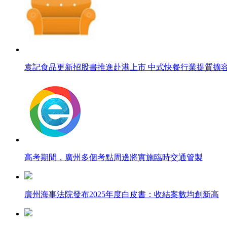
袁記食品更新招股書推進赴港上市 中式快餐行業提質擴
高考期間，廣州多個考點周邊將實施臨時交通管製
廣州海事法院發布2025年度白皮書：收結案數均創新高