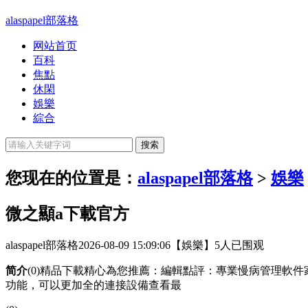
alaspapel部落格
网站首页
百科
焦點
休閑
娛樂
綜合
您现在的位置是：
alaspapel部落格
>
娛樂
微之顯a下載官方
alaspapel部落格
2026-08-09 15:09:06
【娛樂】
5人已围观
简介
(0)精品下載精心為您推薦：編輯點評：專業慢病管理軟
功能，可以更加全的連接設備查看最