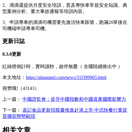
2、滴滴還提供月度安全培訓，普及專快車常規安全知識、典
型案例分析、重大事故通報等培訓內容。
3、申請專車的滴滴司機需要先激活快車賬號，跑滿20單後在
司機端申請專車司機。
更新日誌
8.3.0更新
紅綠燈倒計時，實時讀秒，啟停無憂（ 全國陸續推出中 ）
本文地址：
https://alaspapel.com/news/31f399965.html
很赞哦!（43143）
上一篇：
中國證監會：提升中國指數和中國資產國際影響力
下一篇：
袁記食品更新招股書推進赴港上市 中式快餐行業提
質擴容態勢顯現
相关文章