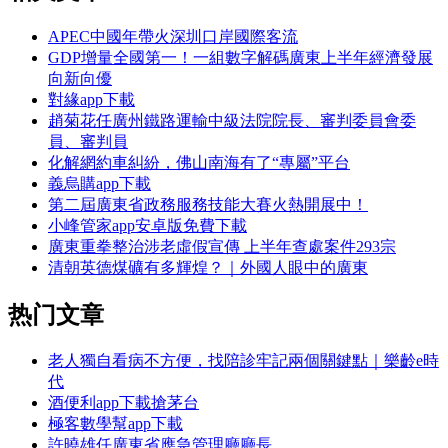
APEC中國年帶火深圳口岸國際客流
GDP增量全國第一！一組數字解碼廣東上半年經濟發展
向新向優
對緣app下載
趙菊花任廣州鐵路運輸中級法院院長、審判委員會委
員、審判員
化解網約車糾紛，佛山南海有了“專屬”平台
義烏購app下載
第二屆廣東省政務服務技能大賽火熱開展中！
小峰管家app安卓版免費下載
廣東重拳整治涉老虛假宣傳 上半年查處案件293宗
清朝英德煤礦有多輝煌？｜外國人眼中的廣東
热门文章
老人獨自看病不方便，找陪診牢記兩個關鍵點｜樂齡e時
代
酒便利app下載搶茅台
極客數學幫app下載
許曉雄任廣東省應急管理廳廳長