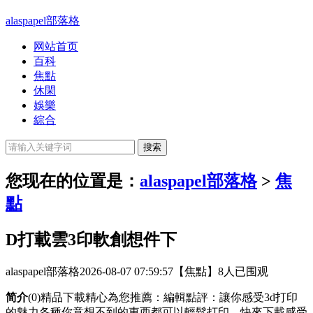
alaspapel部落格
网站首页
百科
焦點
休閑
娛樂
綜合
您现在的位置是：
alaspapel部落格
>
焦
點
D打載雲3印軟創想件下
alaspapel部落格
2026-08-07 07:59:57
【焦點】
8人已围观
简介
(0)精品下載精心為您推薦：編輯點評：讓你感受3d打印
的魅力各種你意想不到的東西都可以輕鬆打印，快來下載感受