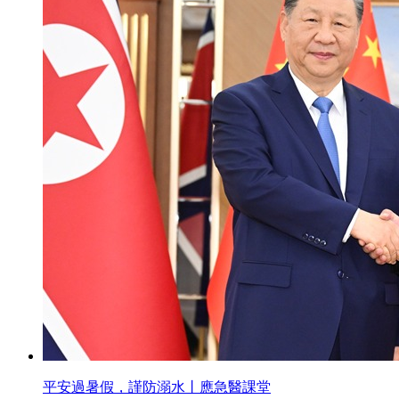
平安過暑假，謹防溺水丨應急醫課堂