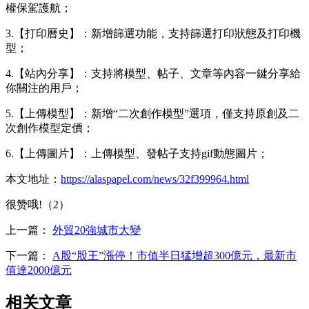
權保駕護航；
3.【打印曆史】：新增篩選功能，支持篩選打印狀態及打印機
型；
4.【站內分享】：支持將模型、帖子、文章等內容一鍵分享給
你關注的用戶；
5.【上傳模型】：新增“二次創作模型”選項，僅支持原創及二
次創作模型定價；
6.【上傳圖片】：上傳模型、發帖子支持gif動態圖片；
本文地址：
https://alaspapel.com/news/32f399964.html
很赞哦!（2）
上一篇：
外貿20強城市大變
下一篇：
A股“股王”漲停！市值半日猛增超300億元，最新市
值達2000億元
相关文章