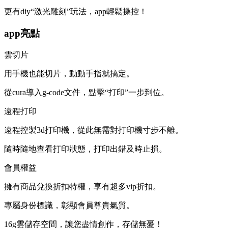
更有diy“激光雕刻”玩法，app輕鬆操控！
app亮點
雲切片
用手機也能切片，動動手指就搞定。
從cura導入g-code文件，點擊“打印”一步到位。
遠程打印
遠程控製3d打印機，從此無需對打印機寸步不離。
隨時隨地查看打印狀態，打印出錯及時止損。
會員權益
擁有商品兌換折扣特權，享有超多vip折扣。
專屬身份標識，彰顯會員尊貴氣質。
16g雲儲存空間，讓您盡情創作，存儲無憂！