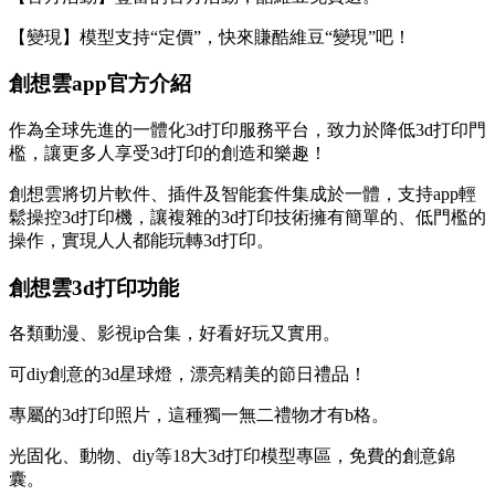
【變現】模型支持“定價”，快來賺酷維豆“變現”吧！
創想雲app官方介紹
作為全球先進的一體化3d打印服務平台，致力於降低3d打印門
檻，讓更多人享受3d打印的創造和樂趣！
創想雲將切片軟件、插件及智能套件集成於一體，支持app輕
鬆操控3d打印機，讓複雜的3d打印技術擁有簡單的、低門檻的
操作，實現人人都能玩轉3d打印。
創想雲3d打印功能
各類動漫、影視ip合集，好看好玩又實用。
可diy創意的3d星球燈，漂亮精美的節日禮品！
專屬的3d打印照片，這種獨一無二禮物才有b格。
光固化、動物、diy等18大3d打印模型專區，免費的創意錦
囊。