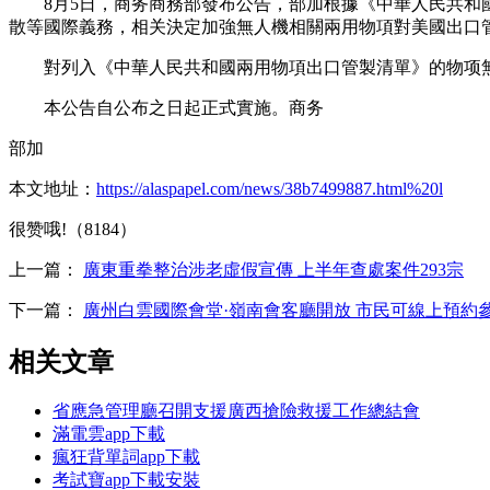
8月5日，商务商務部發布公告，部加根據《中華人民共和國
散等國際義務，相关決定加強無人機相關兩用物項對美國出口
對列入《中華人民共和國兩用物項出口管製清單》的物项無
本公告自公布之日起正式實施。商务
部加
本文地址：
https://alaspapel.com/news/38b7499887.html%20l
很赞哦!（8184）
上一篇：
廣東重拳整治涉老虛假宣傳 上半年查處案件293宗
下一篇：
廣州白雲國際會堂·嶺南會客廳開放 市民可線上預約
相关文章
省應急管理廳召開支援廣西搶險救援工作總結會
滿電雲app下載
瘋狂背單詞app下載
考試寶app下載安裝