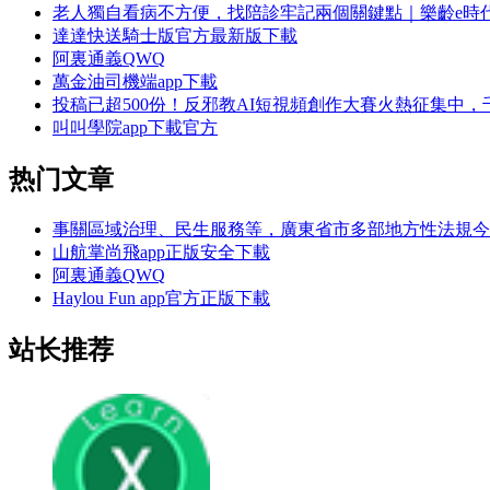
老人獨自看病不方便，找陪診牢記兩個關鍵點｜樂齡e時
達達快送騎士版官方最新版下載
阿裏通義QWQ
萬金油司機端app下載
投稿已超500份！反邪教AI短視頻創作大賽火熱征集中
叫叫學院app下載官方
热门文章
事關區域治理、民生服務等，廣東省市多部地方性法規今
山航掌尚飛app正版安全下載
阿裏通義QWQ
Haylou Fun app官方正版下載
站长推荐