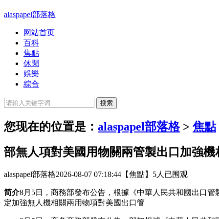
alaspapel部落格
网站首页
百科
焦點
休閑
娛樂
綜合
您现在的位置是：
alaspapel部落格
>
焦點
部無人項對美國用物關兩管製出口加強機
alaspapel部落格
2026-08-07 07:18:44
【焦點】
5人已围观
简介
8月5日，商務部發布公告，根據《中華人民共和國出口
定加強無人機相關兩用物項對美國出口管