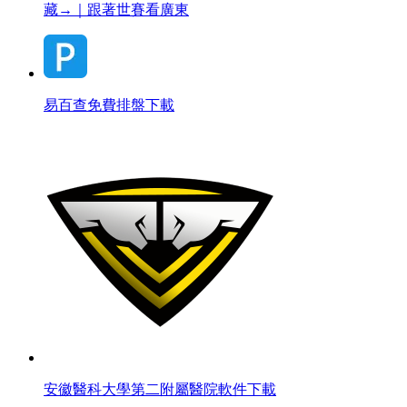
藏→｜跟著世賽看廣東
易百查免費排盤下載
安徽醫科大學第二附屬醫院軟件下載