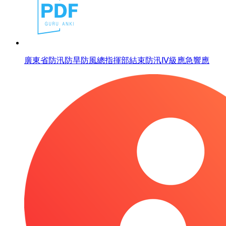
廣東省防汛防旱防風總指揮部結束防汛Ⅳ級應急響應