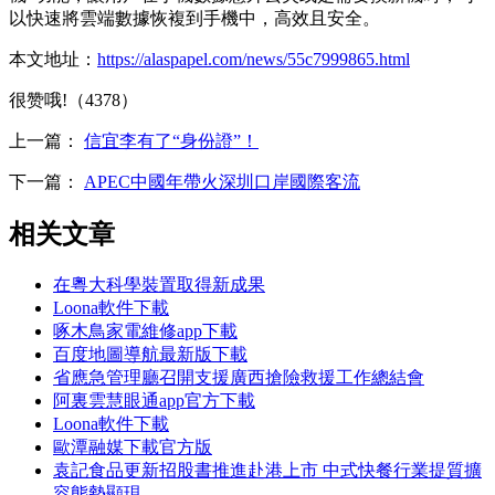
以快速將雲端數據恢複到手機中，高效且安全。
本文地址：
https://alaspapel.com/news/55c7999865.html
很赞哦!（4378）
上一篇：
信宜李有了“身份證”！
下一篇：
APEC中國年帶火深圳口岸國際客流
相关文章
在粵大科學裝置取得新成果
Loona軟件下載
啄木鳥家電維修app下載
百度地圖導航最新版下載
省應急管理廳召開支援廣西搶險救援工作總結會
阿裏雲慧眼通app官方下載
Loona軟件下載
歐潭融媒下載官方版
袁記食品更新招股書推進赴港上市 中式快餐行業提質擴
容態勢顯現