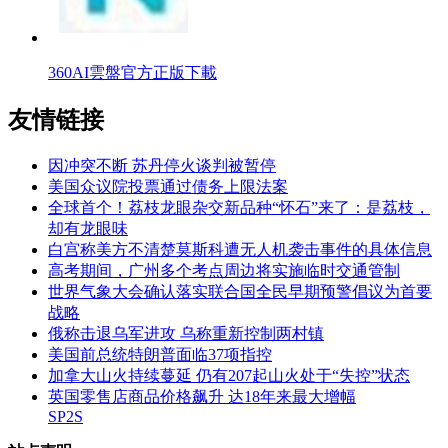
360AI雲盤官方正版下載
友情链接
因冲突不断 苏丹停火谈判被暂停
美国众议院投票通过债务上限法案
全球首个！荔枝龙眼杂交新品种“怀石”来了：是荔枝，
却有龙眼味
白宫称美方不清楚莫斯科遭无人机袭击事件的具体信息
高考期间，广州多个考点周边将实施临时交通管制
世界气象大会确认落实联合国全民早期预警倡议为首要
战略
俄称击退乌军进攻 乌称重新控制两村镇
美国前总统特朗普面临37项指控
加拿大山火持续蔓延 仍有207起山火处于“失控”状态
英国零售店商品价格飙升 达18年来最大增幅
SP2S