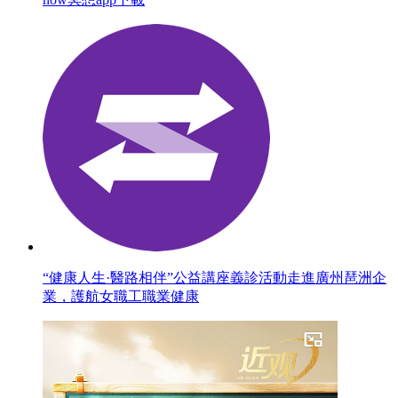
“健康人生·醫路相伴”公益講座義診活動走進廣州琶洲企
業，護航女職工職業健康