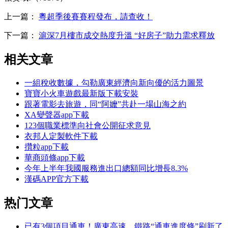
上一篇：
粵超季後賽賽程發布，請查收！
下一篇：
滬深7月樓市成交熱度升溫 “好房子”助力需求釋放
相关文章
一組稅收數據，勾勒廣東經濟向新向優的活力圖景
寶寶小火車遊戲最新版下載安裝
跟著電影去旅遊，同“阿嬤”共赴一場山海之約
XA變聲器app下載
123個職業標準向社會公開征求意見
衣邦人定製軟件下載
攢粒app下載
華商頭條app下載
今年上半年我國服務進出口總額同比增長8.3%
漢碼APP官方下載
热门文章
已有3個項目通車！廣東高速、鐵路“通車進度條”刷新了