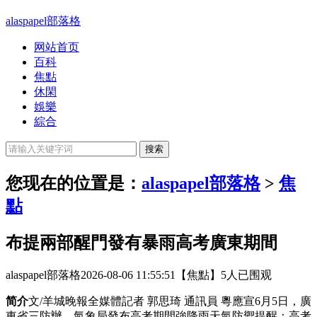
alaspapel部落格
网站首页
百科
焦點
休閑
娛樂
綜合
您现在的位置是：
alaspapel部落格
>
焦
點
布提兩部醒門發有暴雨高考廣東期間
alaspapel部落格
2026-08-06 11:55:51
【焦點】
5人已围观
简介
文/羊城晚報全媒體記者 郭思琦 通訊員 粵應宣6月5日，廣
東省三防辦、氣象局發布高考期間強降雨天氣防禦提醒：高考