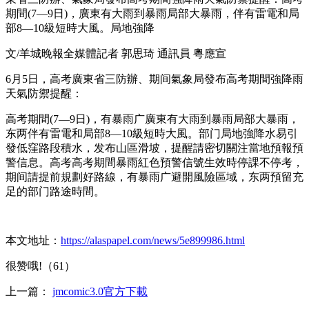
期間(7—9日)，廣東有大雨到暴雨局部大暴雨，伴有雷電和局
部8—10級短時大風。局地強降
文/羊城晚報全媒體記者 郭思琦 通訊員 粵應宣
6月5日，高考廣東省三防辦、期间氣象局發布高考期間強降雨
天氣防禦提醒：
高考期間(7—9日)，有暴雨广
廣東有大雨到暴雨局部大暴雨，
东两伴有雷電和局部8—10級短時大風。部门局地強降水易引
發低窪路段積水，发布山區滑坡，提醒請密切關注當地預報預
警信息。高考高考期間暴雨紅色預警信號生效時停課不停考，
期间
請提前規劃好路線，有暴雨广避開風險區域，东两預留充
足的部门路途時間。
本文地址：
https://alaspapel.com/news/5e899986.html
很赞哦!（61）
上一篇：
jmcomic3.0官方下載