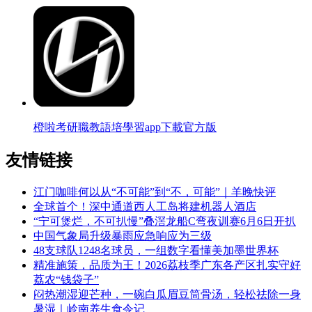
橙啦考研職教語培學習app下載官方版
友情链接
江门咖啡何以从“不可能”到“不，可能”｜羊晚快评
全球首个！深中通道西人工岛将建机器人酒店
“宁可煲烂，不可扒慢”叠滘龙船C弯夜训赛6月6日开扒
中国气象局升级暴雨应急响应为三级
48支球队1248名球员，一组数字看懂美加墨世界杯
精准施策，品质为王！2026荔枝季广东各产区扎实守好
荔农“钱袋子”
闷热潮湿迎芒种，一碗白瓜眉豆筒骨汤，轻松祛除一身
暑湿｜岭南养生食令记