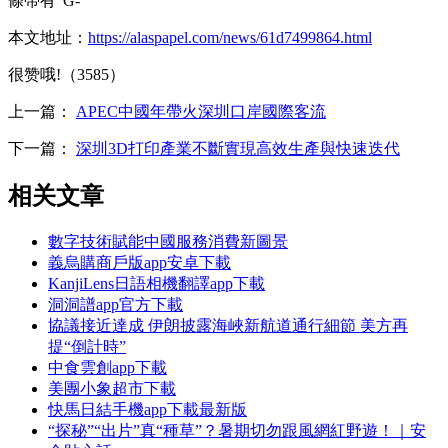
條帶有“G-
本文地址：
https://alaspapel.com/news/61d7499864.html
很赞哦!（3585）
上一篇：
APEC中國年帶火深圳口岸國際客流
下一篇：
深圳3D打印產業不斷實現高效生產與快速迭代
相关文章
數字技術賦能中國服務消費新圖景
義烏購商戶版app安卓下載
KanjiLens日語相機翻譯app下載
洞洞譜app官方下載
協議接近達成 伊朗披露海峽新航道通行細節 美方再
提“倒計時”
中食雲創app下載
美團小象超市下載
快馬日結手機app下載最新版
“探秘”“出片”真“種草”？暑期切勿跟風網紅野遊！｜安