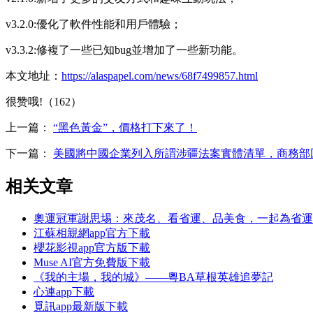
v3.2.0:優化了軟件性能和用戶體驗；
v3.3.2:修複了一些已知bug並增加了一些新功能。
本文地址：
https://alaspapel.com/news/68f7499857.html
很赞哦!（162）
上一篇：
“黑色黃金”，價格打下來了！
下一篇：
美國將中國企業列入所謂涉疆法案實體清單，商務部
相关文章
奧運冠軍謝思埸：來茂名、看省運、品美食，一起為省運
江蘇相親網app官方下載
櫻花影視app官方版下載
Muse AI官方免費版下載
《我的主場，我的城》——粵BA草根英雄追夢記
心連app下載
覓訊app最新版下載