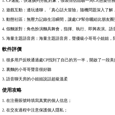
1. CP速配：快速擴列分配對象，假裝情侶體驗一周CP,戀
2. 遊戲互動：邊玩邊聊，「真心話大冒險」隨機問題深入了
3. 動態社區：無壓力記錄生活瞬間，讓處CP幫你曬給比朋
4. 假麵派對：角色扮演麵具舞會，指揮、執行、即興表演。
5. 海量主題語音房：海量主題語音房，聲優級小哥哥小姐姐，
軟件評價
1. 很多用戶反映通過處CP找到了自己的另一半，開啟了一段
2. 裏麵的小哥哥聲音很好聽
3. 語音聊天房的小姐姐說話超級溫柔
使用攻略
1. 在注冊賬號時填寫真實的個人信息；
2. 在交友過程中注意保護個人隱私；