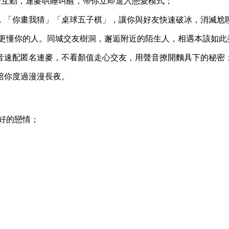
愛任務互動，連麥哄睡叫醒，帶你立即進入戀愛模式；
解，「你畫我猜」「桌球五子棋」，讓你與好友快速破冰，消滅尬
友圈更懂你的人。同城交友樹洞，邂逅附近的陌生人，相遇本該如此
語音速配匿名連麥，不看顏值走心交友，用聲音撩開麵具下的秘密
陪你度過漫漫長夜。
美好的戀情；