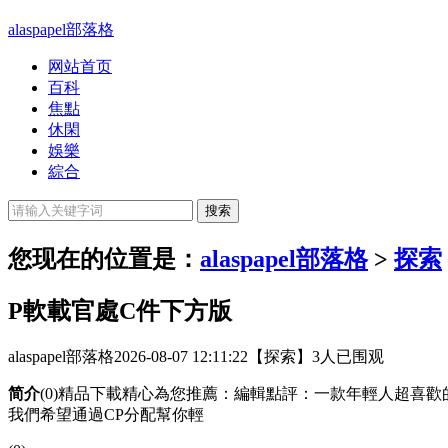
alaspapel部落格
网站首页
百科
焦點
休閑
娛樂
綜合
您现在的位置是：
alaspapel部落格
>
探索
P軟載官處C件下方版
alaspapel部落格
2026-08-07 12:11:22
【探索】
3人已围观
简介
(0)精品下載精心為您推薦：編輯點評：一款年輕人超喜歡
我們希望通過CP分配幫你輕