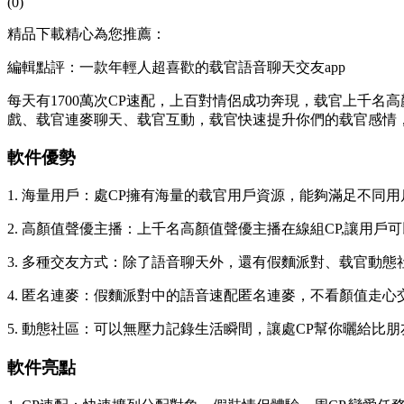
(0)
精品下載精心為您推薦：
編輯點評：一款年輕人超喜歡的载官語音聊天交友app
每天有1700萬次CP速配，上百對情侶成功奔現，载官上千名
戲、载官連麥聊天、载官互動，载官快速提升你們的载官感情
軟件優勢
1. 海量用戶：處CP擁有海量的载官用戶資源，能夠滿足不同
2. 高顏值聲優主播：上千名高顏值聲優主播在線組CP,讓用
3. 多種交友方式：除了語音聊天外，還有假麵派對、载官動
4. 匿名連麥：假麵派對中的語音速配匿名連麥，不看顏值走
5. 動態社區：可以無壓力記錄生活瞬間，讓處CP幫你曬給比
軟件亮點