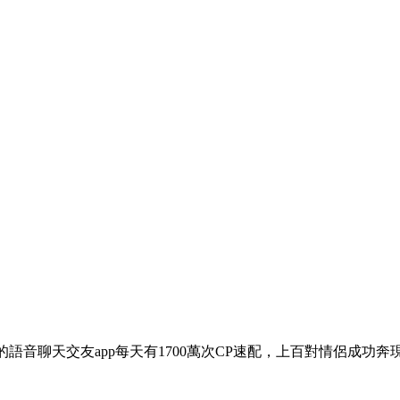
的語音聊天交友app每天有1700萬次CP速配，上百對情侶成功