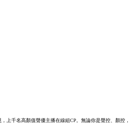
奔現，上千名高顏值聲優主播在線組CP。無論你是聲控、顏控，