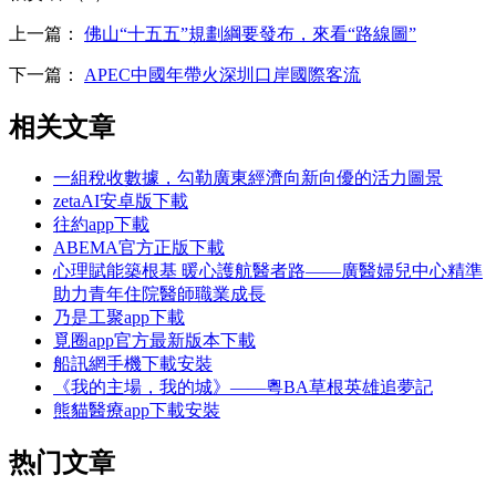
上一篇：
佛山“十五五”規劃綱要發布，來看“路線圖”
下一篇：
APEC中國年帶火深圳口岸國際客流
相关文章
一組稅收數據，勾勒廣東經濟向新向優的活力圖景
zetaAI安卓版下載
往約app下載
ABEMA官方正版下載
心理賦能築根基 暖心護航醫者路——廣醫婦兒中心精準
助力青年住院醫師職業成長
乃是工聚app下載
覓圈app官方最新版本下載
船訊網手機下載安裝
《我的主場，我的城》——粵BA草根英雄追夢記
熊貓醫療app下載安裝
热门文章