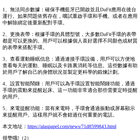
1、無法同步數據：確保手機藍牙已開啟並且DaFit應用在後台
運行。如果問題依舊存在，嚐試重啟手環和手機。或者在應用
中解除綁定後重新配對手環。
2、更換表帶：根據手環的具體型號，大多數DaFit手環的表帶
都是可以更換的。用戶可以根據個人喜好選擇不同顏色或材質
的表帶來搭配手環。
3、查看運動睡眠信息：通過連接手環設備，用戶可以方便地
查看每天的運動、睡眠以及卡路裏消耗等信息。這些數據有助
於用戶了解自己的身體狀況並製定更科學的鍛煉計劃。
4、設置智能鬧鍾：用戶可以為手環設置智能鬧鍾功能，通過
手環的震動來提醒起床。這一功能非常適合那些需要定時提醒
的用戶。
5、來電提醒功能：當有來電時，手環會通過振動或屏幕顯示
來提醒用戶。這樣用戶就不會錯過任何重要的電話。
本文地址：
https://alaspapel.com/news/71d8599843.html
很赞哦!（2）