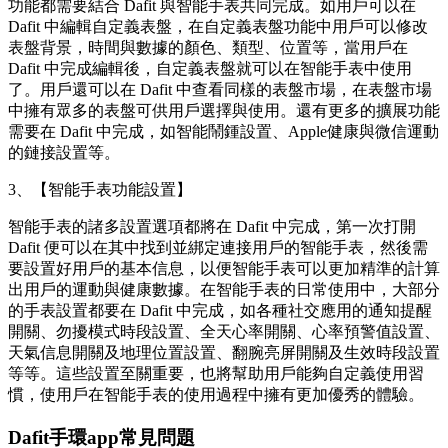
功能都需要結合 Dafit 與智能手表共同完成。如用戶可以在
Dafit 中編輯自定義表盤，在自定義表盤功能中用戶可以修改
表盤背景，時間與數據的顏色、類型、位置等，當用戶在
Dafit 中完成編輯後，自定義表盤就可以在智能手表中使用
了。用戶還可以在 Dafit 中查看同樣的表盤市場，在表盤市場
中擁有眾多的表盤可供用戶選擇與使用。還有更多的擴展功能
需要在 Dafit 中完成，如智能鬧鍾設置、Apple健康與微信運動
的鏈接設置等。
3、【智能手表功能設置】
智能手表的諸多設置選項都將在 Dafit 中完成，第一次打開
Dafit 便可以在其中找到並綁定連接用戶的智能手表，然後需
要設置好用戶的基本信息，以便智能手表可以更加精準的計算
出用戶的運動與健康數據。在智能手表的日常使用中，大部分
的手表設置都要在 Dafit 中完成，如各種社交應用的通知提醒
開關、勿擾模式時段設置、全天心率開關、心率預警值設置、
天氣信息開關及地理位置設置、翻腕亮屏開關及生效時段設置
等等。這些設置至關重要，也將幫助用戶能夠自定義使用習
慣，使用戶在智能手表的使用過程中擁有更加優秀的體驗。
Dafit手環app常見問題