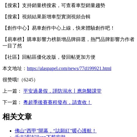
【搜索】支持銷量榜搜索，可查看車型銷量趨勢
【搜索】視頻結果新增車型實測視頻合輯
【創作中心】易車創作中心上線，快來體驗創作吧！
【易車榜】購車影響力榜新增品牌篩選，熱門品牌影響力作者
一目了然
【社區】回帖區優化改版，發回帖更加方便
本文地址：
https://alaspapel.com/news/77d199921.html
很赞哦!（6245）
上一篇：
平安過暑假，謹防溺水丨應急醫課堂
下一篇：
粵超季後賽賽程發布，請查收！
相关文章
佛山“西甲”開幕，“誌願紅”暖心護航！