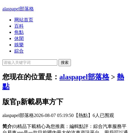
alaspapel部落格
网站首页
百科
焦點
休閑
娛樂
綜合
您现在的位置是：
alaspapel部落格
>
熱
點
版官p新載易車方下
alaspapel部落格
2026-08-07 05:19:50
【熱點】
6人已围观
简介
(0)精品下載精心為您推薦：編輯點評：綜合汽車服務平
台易車app是一款目前國內最大的汽車資訊平台，用戶可以通