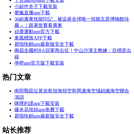
千古誦詩詞app下載安裝
小組件盒子下載安裝
蜜瘋直播app下載
36組廣東技能印記，被這座全球唯一技能主題博物館珍
藏→｜跟著世賽看廣東
頑鹿運動app官方下載
東風標致APP下載
易指快銷app最新版安全下載
兩屆全國村BA冠軍再出征！中山沙溪主教練：目標是出
線
孕橙app官方版下載安裝
热门文章
南部戰區位黃岩島領海領空和周邊海空域組織海空聯合
演訓
咪哩約課app下載安裝
爆米花視頻app免費下載
易指快銷app最新版安全下載
站长推荐