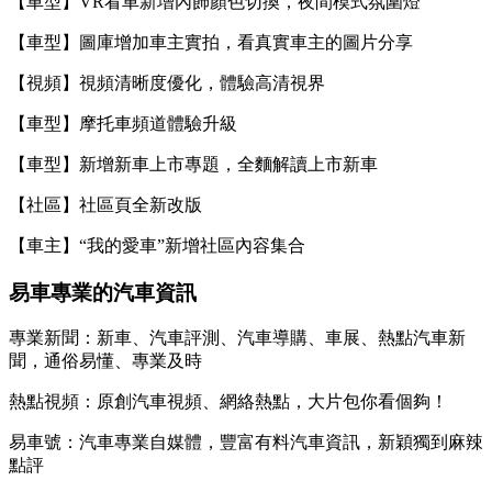
【車型】VR看車新增內飾顏色切換，夜間模式氛圍燈
【車型】圖庫增加車主實拍，看真實車主的圖片分享
【視頻】視頻清晰度優化，體驗高清視界
【車型】摩托車頻道體驗升級
【車型】新增新車上市專題，全麵解讀上市新車
【社區】社區頁全新改版
【車主】“我的愛車”新增社區內容集合
易車專業的汽車資訊
專業新聞：新車、汽車評測、汽車導購、車展、熱點汽車新
聞，通俗易懂、專業及時
熱點視頻：原創汽車視頻、網絡熱點，大片包你看個夠！
易車號：汽車專業自媒體，豐富有料汽車資訊，新穎獨到麻辣
點評