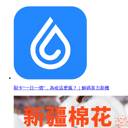
顯卡“一日一價”，為啥這麽瘋？｜解碼算力新機