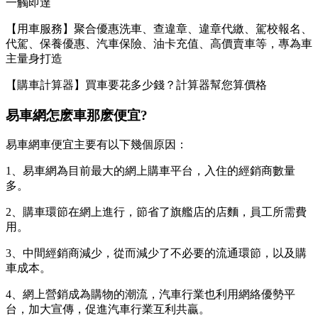
一觸即達
【用車服務】聚合優惠洗車、查違章、違章代繳、駕校報名、
代駕、保養優惠、汽車保險、油卡充值、高價賣車等，專為車
主量身打造
【購車計算器】買車要花多少錢？計算器幫您算價格
易車網怎麽車那麽便宜?
易車網車便宜主要有以下幾個原因：
1、易車網為目前最大的網上購車平台，入住的經銷商數量
多。
2、購車環節在網上進行，節省了旗艦店的店麵，員工所需費
用。
3、中間經銷商減少，從而減少了不必要的流通環節，以及購
車成本。
4、網上營銷成為購物的潮流，汽車行業也利用網絡優勢平
台，加大宣傳，促進汽車行業互利共贏。