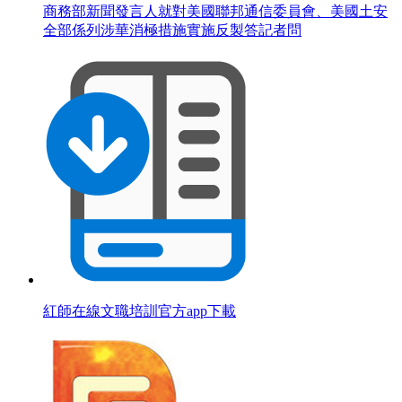
商務部新聞發言人就對美國聯邦通信委員會、美國土安
全部係列涉華消極措施實施反製答記者問
紅師在線文職培訓官方app下載