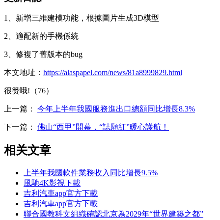
1、新增三維建模功能，根據圖片生成3D模型
2、適配新的手機係統
3、修複了舊版本的bug
本文地址：
https://alaspapel.com/news/81a8999829.html
很赞哦!（76）
上一篇：
今年上半年我國服務進出口總額同比增長8.3%
下一篇：
佛山“西甲”開幕，“誌願紅”暖心護航！
相关文章
上半年我國軟件業務收入同比增長9.5%
風馳4K影視下載
吉利汽車app官方下載
吉利汽車app官方下載
聯合國教科文組織確認北京為2029年“世界建築之都”