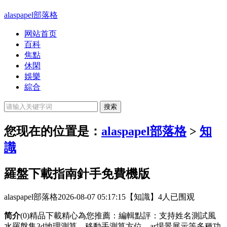
alaspapel部落格
网站首页
百科
焦點
休閑
娛樂
綜合
您现在的位置是：
alaspapel部落格
>
知
識
羅盤下載指南針手免費機版
alaspapel部落格
2026-08-07 05:17:15
【知識】
4人已围观
简介
(0)精品下載精心為您推薦：編輯點評：支持姓名測試風
水羅盤集3d地理測算，移動手測算方位，ar場景展示等多種功