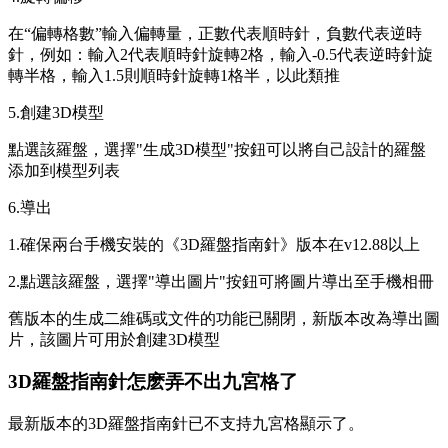
在“偏轉格數”輸入偏轉量，正數代表順時針，負數代表逆時
針，例如：輸入2代表順時針旋轉2格，輸入-0.5代表逆時針旋
轉半格，輸入1.5則順時針旋轉1格半，以此類推
5.創建3D模型
點選該羅盤，選擇"生成3D模型"按鈕可以將自己設計的羅盤
添加到模型列表
6.導出
1.確保兩台手機安裝的《3D羅盤指南針》版本在v12.88以上
2.點選該羅盤，選擇"導出圖片"按鈕可將圖片導出至手機相冊
舊版本的生成二維碼或文件的功能已關閉，新版本改為導出圖
片，該圖片可用於創建3D模型
3D羅盤指南針怎麽弄不出九宮格了
最新版本的3D羅盤指南針已不支持九宮格顯示了。