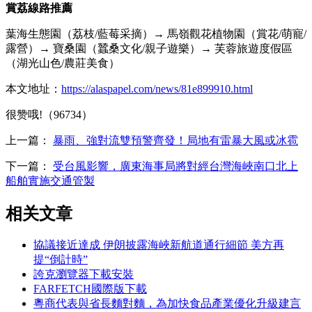
賞荔線路推薦
葉海生態園（荔枝/藍莓采摘）→ 馬嶺觀花植物園（賞花/萌寵/
露營）→ 寶桑園（蠶桑文化/親子遊樂）→ 芙蓉旅遊度假區
（湖光山色/農莊美食）
本文地址：
https://alaspapel.com/news/81e899910.html
很赞哦!（96734）
上一篇：
暴雨、強對流雙預警齊發！局地有雷暴大風或冰雹
下一篇：
受台風影響，廣東海事局將對經台灣海峽南口北上
船舶實施交通管製
相关文章
協議接近達成 伊朗披露海峽新航道通行細節 美方再
提“倒計時”
誇克瀏覽器下載安裝
FARFETCH國際版下載
粵商代表與省長麵對麵，為加快食品產業優化升級建言