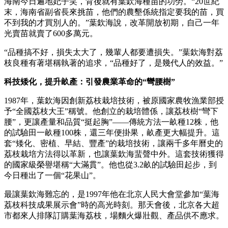
海南今日遍地妃子笑，背後就有葉欽海種苗的功勞。“20世紀
末，海南省副省長來挑苗，他們的農墾係統指定要我的苗，買
不到我的才買別人的。”葉欽海說，改革開放初期，自己一年
光賣苗就賣了600多萬元。
“品種搞不好，損失太大了，幾輩人都要遭損失。”葉欽海對荔
枝良種有著堪稱執著的追求，“品種好了，是幾代人的效益。”
科技矮化，提升畝產：引發農業革命的“彎腰樹”
1987年，葉欽海因創新荔枝栽培技術，被原國家農牧漁業部授
予“全國荔枝大王”稱號。他創立的栽培體係，讓荔枝樹“彎下
腰”，更讓產量和品質“挺起胸”——傳統方法一畝種12株，他
的試驗田一畝種100株，還三年便掛果，畝產更大幅提升。這
套“矮化、密植、早結、豐產”的栽培技術，讓兩千多年曆史的
荔枝栽培方法得以革新，也讓葉欽海蜚聲中外。這套技術獲得
的國家級榮譽堪稱“大滿貫”。他也從3.2畝的試驗田起步，到
今日種出了一個“花果山”。
最讓葉欽海難忘的，是1997年他在北京人民大會堂參加“葉海
荔枝科技成果展示會”時的高光時刻。那天會後，北京各大超
市都來人排隊訂購葉海荔枝，場麵火爆壯觀、產品供不應求。