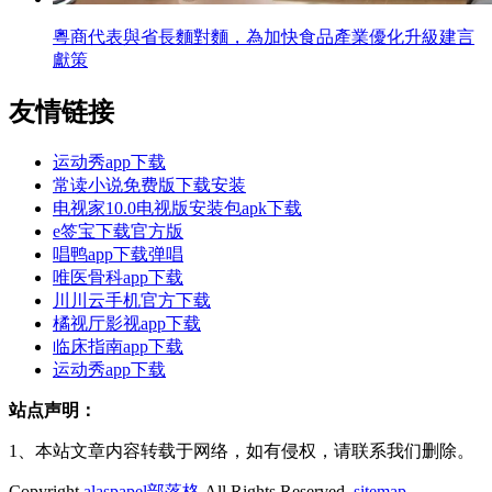
粵商代表與省長麵對麵，為加快食品產業優化升級建言
獻策
友情链接
运动秀app下载
常读小说免费版下载安装
电视家10.0电视版安装包apk下载
e签宝下载官方版
唱鸭app下载弹唱
唯医骨科app下载
川川云手机官方下载
橘视厅影视app下载
临床指南app下载
运动秀app下载
站点声明：
1、本站文章内容转载于网络，如有侵权，请联系我们删除。
Copyright
alaspapel部落格
All Rights Reserved.
sitemap