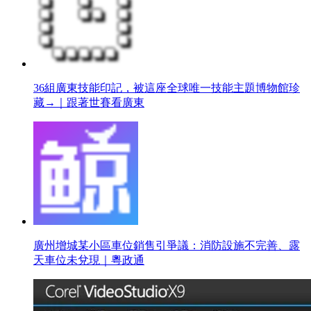
36組廣東技能印記，被這座全球唯一技能主題博物館珍
藏→｜跟著世賽看廣東
廣州增城某小區車位銷售引爭議：消防設施不完善、露
天車位未兌現｜粵政通