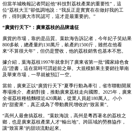
但當羊城晚報記者問起他“科技對荔枝產業的重要性”，這
位“荔枝大王”卻低調地說：“我反正是實實在在做好我的工
作，得到廣大市民認可，這才是最重要的。”
“廣貨行天下”：廣東荔枝的品牌遠征
廣貨的市場，靠的是品質。葉欽海告訴記者，今年妃子笑結果
800多畝，總產量約130萬斤，畝產約1500斤，雖然在他看
來“不算很大年”，但仍是豐收，他的荔枝銷售也基本不愁。
據介紹，葉海荔枝1997年就拿到了廣東省第一批“國家綠色食
品”證書，這在當時可謂超前之舉。大規模鮮果主要銷往華南
及華東市場，一早就被預訂一空。
當前，廣東正以“廣貨行天下”夏季行動為牽引，省市聯動開展
專場推介、產銷對接，推動廣東荔枝走向國際。2025年，廣東
全省荔枝種植麵積近420萬畝，從業人員超180萬人。小小
的“甜蜜果”，真正成為了帶動農民增收的“致富果”。
“高州人最會搞荔枝。”葉欽海說，高州是粵西著名的荔枝之
鄉，也是廣東荔枝產業人才“輸出地”。跨區域的勞務協作，
讓“致富果”的甜頭流動起來。