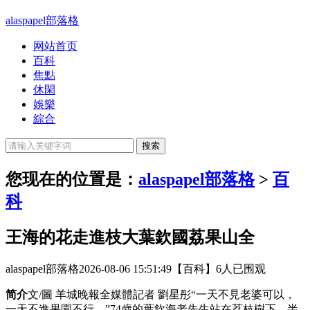
alaspapel部落格
网站首页
百科
焦點
休閑
娛樂
綜合
您现在的位置是：
alaspapel部落格
>
百
科
王海的花走進枝大葉欽國荔果山全
alaspapel部落格
2026-08-06 15:51:49
【百科】
6人已围观
简介
文/圖 羊城晚報全媒體記者 劉星彤“一天不見老婆可以，
一天不進果園不行。”74歲的葉欽海老先生站在荔枝樹下，半