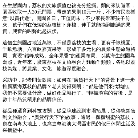
在生態園內，荔枝的文旅價值也被充分挖掘。麵向來訪遊客，
園區收取一人30元門票，帶走的果則10元一斤，不少市民都樂
意“以買代遊”。開園首日，正值周末，不少家長帶著孩子前
來。孩子們在低矮的荔枝樹下穿梭，伸手就能摘到飽滿的果
實，興奮的叫聲此起彼伏。
這個生態園占地近萬畝，不僅是荔枝的主場，更有千畝桃園、
千畝魚塘、六百畝嘉寶果等，形成了多元化的農業生態旅遊格
局，實現“錯峰成熟、全年果香”的產業布局。以葉海生態園為
寫照，近年來，廣東荔枝在文旅融合方麵動作頻頻，各地以荔
枝為媒，將農業、文化、旅遊深度融合。
采訪中，記者問葉欽海：如何在“廣貨行天下”的背景下進一步
推廣葉海荔枝的品牌？老人笑得爽朗：“都是他們來找我的。
我們不需要做什麽，做好產品就行了。”輕描淡寫的背後，是
數十年品質積累的品牌信任。
從品種選育到科技攻關，從品牌建設到市場拓展，從傳統銷售
到文旅融合，“廣貨行天下”的故事，通過一顆顆甜蜜的荔枝，
寫在南粵大地上，也寫進粵港澳大灣區市民的假日休閑生活及
采摘籃中。