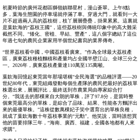
初夏時節的廣州花都區獅嶺鎮聯星村，漫山蒼翠。上午8點
多，葉海生態園的停車場就停滿了車。穿過大門，就看到一大
片不超過兩人高的荔枝樹，枝丫層層疊疊，掛果累累。這裏就
是葉欽海的“荔枝王國”，這些荔枝樹與傳統印象中的高大難采
截然不同。“矮化、密植、早結、豐產”，這八個字總結了這位
年過七旬的農民企業家用半個世紀書寫的業界傳奇。
“世界荔枝看中國，中國荔枝看廣東。”作為全球最大荔枝產
區，廣東荔枝種植麵積和產量均占全國半壁江山、全球三分之
一。2026年，廣東荔枝產量達110萬至135萬噸。
葉欽海回憶起東莞當年那場堪稱“全民海選”的品種評選——20
世紀80年代，東莞組織發動每個生產隊的農民把最好的荔枝單
株選出來，層層評比，最終送到市農業局由專家綜合打
分。“我送去的那棵來自大朗的單株，評了97.8分，是當時整
個東莞最高分的單株，是綜合了品味、結果、性能各方麵評出
來的最優單株。”這株從數萬棵妃子笑中選育出的單株良種，
就成了葉欽海數十年荔枝事業的“元勳”。他笑說，當時誰想買
他的苗要排隊三年，“海南、廣西、福建，全國各地都有人來
求購”。