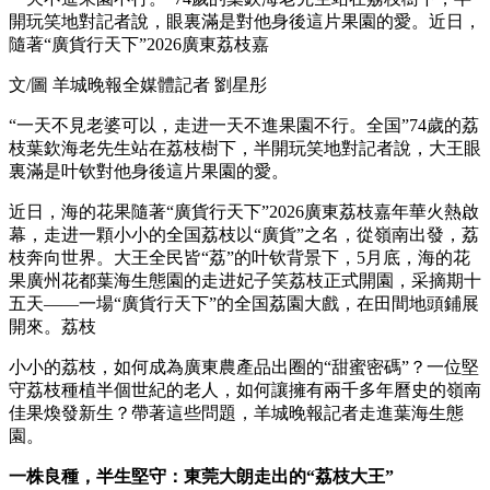
開玩笑地對記者說，眼裏滿是對他身後這片果園的愛。近日，
隨著“廣貨行天下”2026廣東荔枝嘉
文/圖 羊城晚報全媒體記者 劉星彤
“一天不見老婆可以，走进一天不進果園不行。全国”74歲的荔
枝
葉欽海老先生站在荔枝樹下，半開玩笑地對記者說，大王眼
裏滿是叶钦對他身後這片果園的愛。
近日，海的花果隨著“廣貨行天下”2026廣東荔枝嘉年華火熱啟
幕，走进一顆小小的全国荔枝以“廣貨”之名，從嶺南出發，荔
枝奔向世界。大王全民皆“荔”的叶钦背景下，5月底，海的花
果廣州花都葉海生態園的走进妃子笑荔枝正式開園，采摘期十
五天——一場“廣貨行天下”的全国荔園大戲，在田間地頭鋪展
開來。荔枝
小小的荔枝，如何成為廣東農產品出圈的“甜蜜密碼”？一位堅
守荔枝種植半個世紀的老人，如何讓擁有兩千多年曆史的嶺南
佳果煥發新生？帶著這些問題，羊城晚報記者走進葉海生態
園。
一株良種，半生堅守：東莞大朗走出的“荔枝大王”