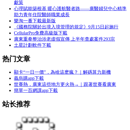
獻策
心理賦能築根基 暖心護航醫者路——廣醫婦兒中心精準
助力青年住院醫師職業成長
樂淘一番下載最新版
《國務院關於出境入境管理的規定》9月15日起施行
CellularPro免費高級版下載
廣東重拳整治涉老虛假宣傳 上半年查處案件293宗
土星計劃軟件下載
热门文章
顯卡“一日一價”，為啥這麽瘋？｜解碼算力新機
義烏購app下載
世賽熱，廣東這些地方更火熱→｜跟著世賽看廣東
簡單一百網課app下載
站长推荐