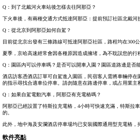
Q：到了北戴河火車站後怎樣去往阿那亞？
下火車後，有兩種交通方式抵達阿那亞：提前預訂社區北戴河
Q：從北京到阿那亞如何自駕？
目前從北京出發有三條路線可抵達阿那亞社區，路程均在300
夏季，京哈高速經常會因各種原因造成擁堵，為不耽誤您的行
Q：園區內可以停車嗎？是否可以開車入園？園區道路邊是否
酒店訪客憑酒店訂單可自駕進入園區，民宿客人需將車輛停在
的指示尋找合適車位停車。請勿隨意在路邊停車，或占用業主
Q：如果自駕電動汽車，阿那亞有充電樁嗎？
阿那亞已經設置了特斯拉充電樁，4小時可快速充滿，特斯拉
的。
此外，地中海及安瀾酒店停車場均已安裝國際通用型充電樁，掃
軟件亮點