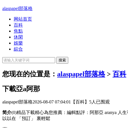
alaspapel部落格
网站首页
百科
焦點
休閑
娛樂
綜合
您现在的位置是：
alaspapel部落格
>
百科
下載亞a阿那
alaspapel部落格
2026-08-07 07:04:01
【百科】
5人已围观
简介
(0)精品下載精心為您推薦：編輯點評：阿那亞 arany
以以在 「預訂」 裏輕鬆