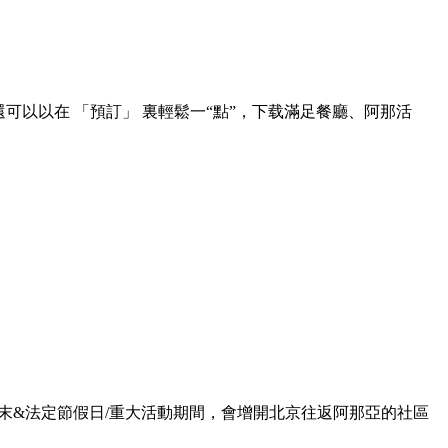
可以以在 「預訂」 裏輕鬆一“點”，下载滿足餐廳、阿那活
周末&法定節假日/重大活動期間，會增開北京往返阿那亞的社區