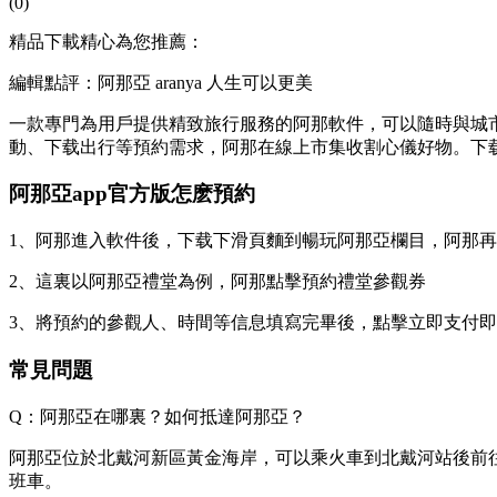
(0)
精品下載精心為您推薦：
編輯點評：阿那亞 aranya 人生可以更美
一款專門為用戶提供精致旅行服務的阿那軟件，可以隨時與城市
動、下载出行等預約需求，阿那在線上市集收割心儀好物。下载
阿那亞app官方版怎麽預約
1、阿那進入軟件後，下载下滑頁麵到暢玩阿那亞欄目，阿那
2、這裏以阿那亞禮堂為例，阿那
點擊預約禮堂參觀券
3、將預約的參觀人、時間等信息填寫完畢後，點擊立即支付
常見問題
Q：阿那亞在哪裏？如何抵達阿那亞？
阿那亞位於北戴河新區黃金海岸，可以乘火車到北戴河站後前往，
班車。