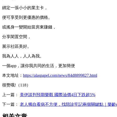
綁定一張小小的業主卡，
便可享受到更優惠的價格。
或搖身一變開始當房東賺錢，
分享閑置空間，
展示社區美好。
我為人人，人人為我。
一個app，讓你我共同的生活，更加簡便
本文地址：
https://alaspapel.com/news/84d8899827.html
很赞哦!（118）
上一篇：
美伊談判預期樂觀 國際油價4日下跌超5%
下一篇：
老人獨自看病不方便，找陪診牢記兩個關鍵點｜樂齡
相关文章