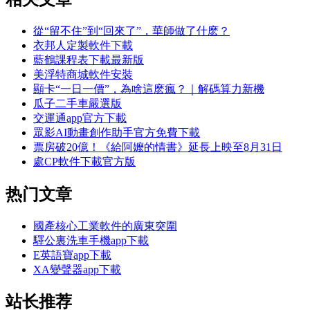
從“留不住”到“回來了”，華師做了什麽？
衣邦人定製軟件下載
藍鶴課程表下載最新版
美浮特商城軟件安裝
顯卡“一日一價”，為啥這麽瘋？｜解碼算力新機
瓜子二手車嚴選版
交運通app官方下載
眾影AI動畫創作助手官方免費下載
票房破20億！《給阿嬤的情書》延長上映至8月31日
處CP軟件下載官方版
热门文章
國產核心工業軟件的廣東突圍
驛公裏洗車手機app下載
E英語寶app下載
XA變聲器app下載
站长推荐