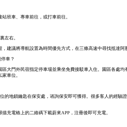
接站班車、專車前往，或打車前往。
公裏左右。
程，建議將導航設置為時間優先方式，在三條高速中尋找抵達阿
能停車？
園區大門外民宿指定停車場並乘坐免費接駁車入住。園區各處均
私家車位。
車位的地鎖鑰匙在保安處，谘詢保安即可獲得。很多客人的經驗
描充電樁上的二維碼下載蔚來APP，注冊後即可充電。