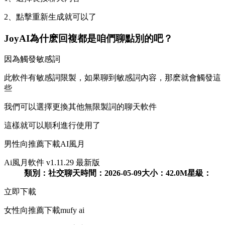
2、點擊重新生成就可以了
JoyAI為什麽回複都是咱們聊點別的吧？
因為觸發敏感詞
此軟件有敏感詞限製，如果聊到敏感詞內容，那麽就會觸發這
些
我們可以選擇更換其他無限製詞的聊天軟件
這樣就可以順利進行使用了
男性向推薦下載AI風月
Ai風月軟件 v1.11.29 最新版
類別：
社交聊天
時間：
2026-05-09
大小：
42.0M
星級：
立即下載
女性向推薦下載mufy ai