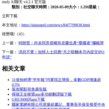
mufy AI聊天 v4.2.1 官方版
類別：
社交聊天
時間：
2026-05-09
大小：
1.2M
星級：
立即下載
本文地址：
https://alaspapel.com/news/84f7799838.html
很赞哦!（45）
上一篇：
特朗普：尚未同意授權烏克蘭生產“愛國者”攔截彈
下一篇：
消息不實！知情人士回應“月之暗麵本月內提交IPO
申請”
相关文章
31省份經濟“半年報”均實現正增長，多數GDP增速超
4.5%
落攻閣影視免廣告版
掃描王全能寶app多功能翻譯版下載
GRE3000詞app下載
國家電網有限公司原黨組書記、董事長辛保安接受中央