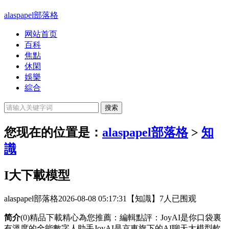
alaspapel部落格
网站首页
百科
焦點
休閑
娛樂
綜合
您现在的位置是：
alaspapel部落格
>
知
識
I大下載模型
alaspapel部落格
2026-08-08 05:17:31
【知識】
7人已围观
简介
(0)精品下載精心為您推薦：編輯點評：JoyAI是你口袋裏
有溫度的全能數字人助手JoyAI是京東旗下的AI聊天大模型軟