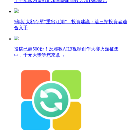
上半年國內遊戲市場實際銷售收入超1884億元
5年期大額存單“重出江湖”！投資建議：這三類投資者適
合入手
投稿已超500份！反邪教AI短視頻創作大賽火熱征集
中，千元大獎等您來拿→