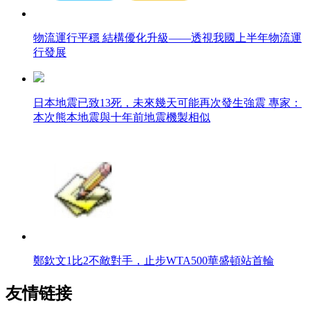
物流運行平穩 結構優化升級——透視我國上半年物流運
行發展
日本地震已致13死，未來幾天可能再次發生強震 專家：
本次熊本地震與十年前地震機製相似
鄭欽文1比2不敵對手，止步WTA500華盛頓站首輪
友情链接