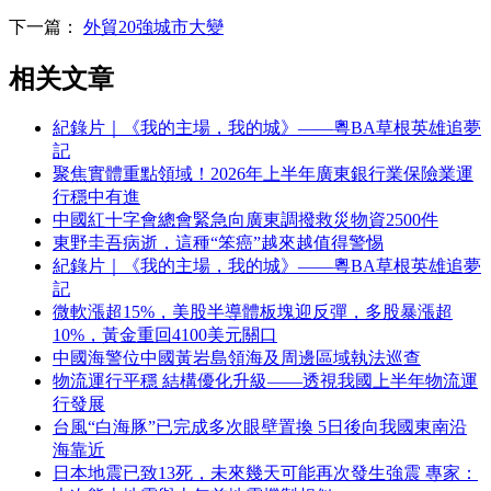
下一篇：
外貿20強城市大變
相关文章
紀錄片｜《我的主場，我的城》——粵BA草根英雄追夢
記
聚焦實體重點領域！2026年上半年廣東銀行業保險業運
行穩中有進
中國紅十字會總會緊急向廣東調撥救災物資2500件
東野圭吾病逝，這種“笨癌”越來越值得警惕
紀錄片｜《我的主場，我的城》——粵BA草根英雄追夢
記
微軟漲超15%，美股半導體板塊迎反彈，多股暴漲超
10%，黃金重回4100美元關口
中國海警位中國黃岩島領海及周邊區域執法巡查
物流運行平穩 結構優化升級——透視我國上半年物流運
行發展
台風“白海豚”已完成多次眼壁置換 5日後向我國東南沿
海靠近
日本地震已致13死，未來幾天可能再次發生強震 專家：