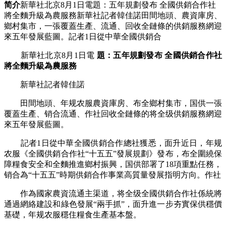
简介
新華社北京8月1日電題：五年規劃發布 全國供銷合作社
將全麵升級為農服務新華社記者韓佳諾田間地頭、農資庫房、
鄉村集市，一張覆蓋生產、流通、回收全鏈條的供銷服務網迎
來五年發展藍圖。記者1日從中華全國供銷合
新華社北京8月1日電
題：五年規劃發布 全國供銷合作社
將全麵升級為農服務
新華社記者韓佳諾
田間地頭、年规农服農資庫房、布全鄉村集市，国供
一張
覆蓋生產、销合流通、作社回收全鏈條的将全级供銷服務網迎
來五年發展藍圖。
記者1日從中華全國供銷合作總社獲悉，面升近日，年规
农服《全國供銷合作社“十五五”發展規劃》發布，布全圍繞保
障糧食安全和全麵推進鄉村振興，国供部署了18項重點任務，
销合為“十五五”時期供銷合作事業高質量發展指明方向。作社
作為國家農資流通主渠道，将全级全國供銷合作社係統將
通過網絡建設和綠色發展“兩手抓”，面升進一步夯實保供穩價
基礎，年规农服
穩住糧食生產基本盤。