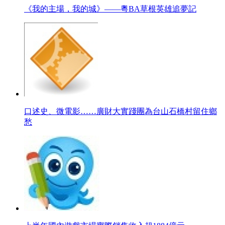
《我的主場，我的城》——粵BA草根英雄追夢記
口述史、微電影……廣財大實踐團為台山石橋村留住鄉
愁