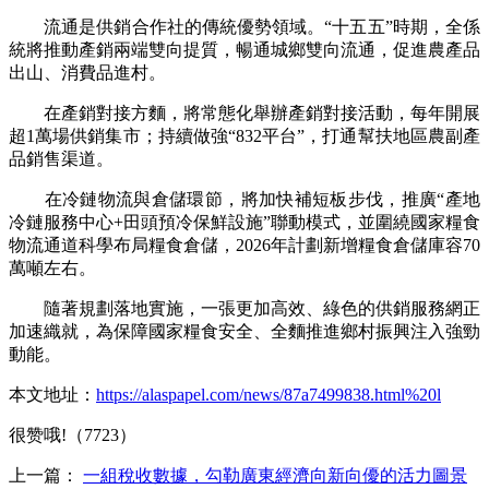
流通是供銷合作社的傳統優勢領域。“十五五”時期，全係
統將推動產銷兩端雙向提質，暢通城鄉雙向流通，促進農產品
出山、消費品進村。
在產銷對接方麵，將常態化舉辦產銷對接活動，每年開展
超1萬場供銷集市；持續做強“832平台”，打通幫扶地區農副產
品銷售渠道。
在冷鏈物流與倉儲環節，將加快補短板步伐，推廣“產地
冷鏈服務中心+田頭預冷保鮮設施”聯動模式，並圍繞國家糧食
物流通道科學布局糧食倉儲，2026年計劃新增糧食倉儲庫容70
萬噸左右。
隨著規劃落地實施，一張更加高效、綠色的供銷服務網正
加速織就，為保障國家糧食安全、全麵推進鄉村振興注入強勁
動能。
本文地址：
https://alaspapel.com/news/87a7499838.html%20l
很赞哦!（7723）
上一篇：
一組稅收數據，勾勒廣東經濟向新向優的活力圖景