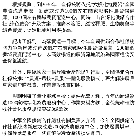
根據規劃，到2030年，全係統將依托“六橫七縱兩沿”全國
農資流通走廊，新建或改造100個左右國家戰略性農資儲備
庫、1000個左右縣域農資配送中心。同時，出台深化供銷合作
社“綠色農資”升級方案，推廣水溶肥、緩控釋肥、生物農藥等
綠色農資，促進肥藥利用率提高。
記者了解到，為落實這一目標，今年全國供銷合作社係統
將力爭新建或改造20個左右國家戰略性農資儲備庫、200餘個
縣域農資配送中心，以高效暢通的農資流通網絡為國家糧食安
全保駕護航。
此外，圍繞國家千億斤糧食產能提升行動，全國供銷合作
社係統推出“農資+農技+農服”一體化服務模式，著力解決農戶
單家獨戶購機貴、作業難等現實問題。
規劃明確了量化服務目標：硬件配套方麵，五年內新建改
造1000家標準化為農服務中心；作業規模方麵，全係統耕種防
收社會化服務規模突破3億畝次。
中華全國供銷合作總社有關負責人介紹，今年全國供銷合
作社係統將新建或改造200家為農服務中心，加快發展烘幹、
收儲等應急服務，切實解決糧食產後損失難題。