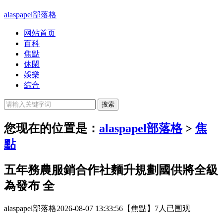
alaspapel部落格
网站首页
百科
焦點
休閑
娛樂
綜合
您现在的位置是：
alaspapel部落格
>
焦
點
五年務農服銷合作社麵升規劃國供將全級
為發布 全
alaspapel部落格
2026-08-07 13:33:56
【焦點】
7人已围观