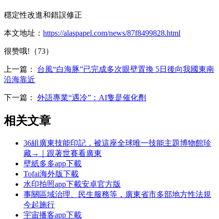
穩定性改進和錯誤修正
本文地址：
https://alaspapel.com/news/87f8499828.html
很赞哦!（73）
上一篇：
台風“白海豚”已完成多次眼壁置換 5日後向我國東南
沿海靠近
下一篇：
外語專業“遇冷”：AI隻是催化劑
相关文章
36組廣東技能印記，被這座全球唯一技能主題博物館珍
藏→｜跟著世賽看廣東
壁紙多多app下載
Tofai海外版下載
水印拍照app下載安卓官方版
事關區域治理、民生服務等，廣東省市多部地方性法規
今起施行
宇宙播客app下載