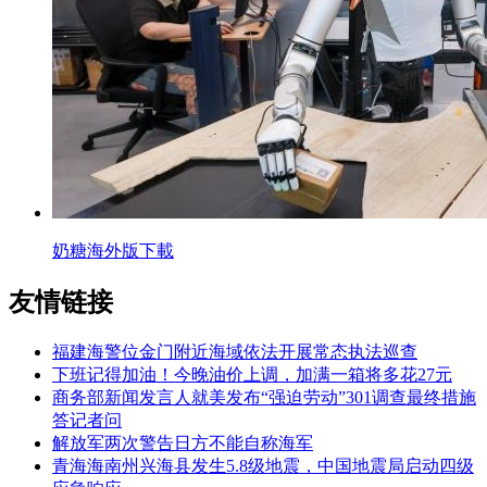
奶糖海外版下載
友情链接
福建海警位金门附近海域依法开展常态执法巡查
下班记得加油！今晚油价上调，加满一箱将多花27元
商务部新闻发言人就美发布“强迫劳动”301调查最终措施
答记者问
解放军两次警告日方不能自称海军
青海海南州兴海县发生5.8级地震，中国地震局启动四级