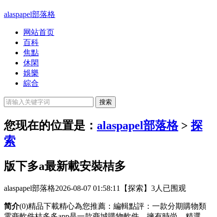
alaspapel部落格
网站首页
百科
焦點
休閑
娛樂
綜合
您现在的位置是：
alaspapel部落格
>
探
索
版下多a最新載安裝桔多
alaspapel部落格
2026-08-07 01:58:11
【探索】
3人已围观
简介
(0)精品下載精心為您推薦：編輯點評：一款分期購物類
電商軟件桔多多app是一款商城購物軟件，擁有時尚、精選、