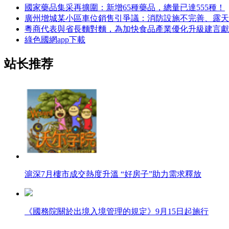
國家藥品集采再擴圍：新增65種藥品，總量已達555種！
廣州增城某小區車位銷售引爭議：消防設施不完善、露天
粵商代表與省長麵對麵，為加快食品產業優化升級建言獻
綠色國網app下載
站长推荐
滬深7月樓市成交熱度升溫 “好房子”助力需求釋放
《國務院關於出境入境管理的規定》9月15日起施行