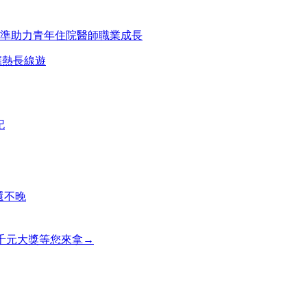
精準助力青年住院醫師職業成長
催熱長線遊
記
還不晚
，千元大獎等您來拿→