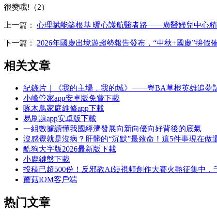
很赞哦!（2）
上一篇：
心理賦能築根基 暖心護航醫者路——廣醫婦兒中心
下一篇：
2026年國慶出境遊趨勢報告發布，“中秋+國慶”拚假
相关文章
紀錄片｜《我的主場，我的城》——粵BA草根英雄追夢
小峰管家app安卓版免費下載
啄木鳥家庭維修app下載
易刷題app安卓版下載
一組數據讀懂我國經濟發展向新向優向好背後的底氣
沒感覺就是沒病？肝髒的“沉默”最致命！這5件事現在做
酷狗大字版2026最新版下載
小鹿鍵盤下載
投稿已超500份！反邪教AI短視頻創作大賽火熱征集中
蘑菇IOM客戶端
热门文章