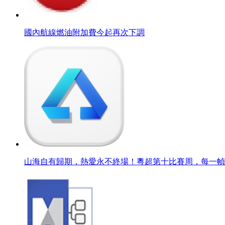
國內航線燃油附加費今起再次下調
山海自有歸期，熱愛永不終場！粵超第十比賽周，每一幀