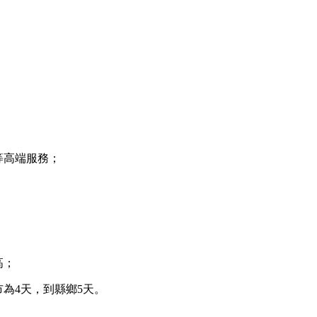
等高端服務；
高；
市為4天，到縣鄉5天。