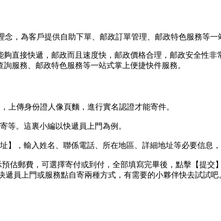
理念，為客戶提供自助下單、邮政訂單管理、邮政特色服務等一
能夠直接快遞，邮政而且速度快，邮政價格合理，邮政安全性非常
查詢服務、邮政
特色服務等一站式掌上便捷快件服務。
】，上傳身份證人像頁麵，進行實名認證才能寄件。
量寄等。這裏小編以快遞員上門為例。
地址】，輸入姓名、聯係電話、所在地區、詳細地址等必要信息
示預估郵費，可選擇寄付或到付，全部填寫完畢後，點擊【提交
選擇快遞員上門或服務點自寄兩種方式，有需要的小夥伴快去試試吧