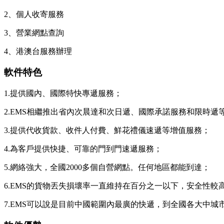
2、個人收寄服務
3、營業網點查詢
4、港澳台服務辦理
軟件特色
1.提供國內、國際特快專遞服務；
2.EMS相繼推出省內次晨達和次日遞、國際承諾服務和限時遞
3.提供代收貨款、收件人付費、鮮花禮儀速遞等增值服務；
4.為客戶提供快捷、可靠的門到門速遞服務；
5.網絡強大，全國2000多個自營網點。任何地區都能到達；
6.EMS的貨物丟失損壞率一直維持在百分之一以下，安全性較
7.EMS可以說是目前中國範圍內最廣的快遞，到全國各大中城