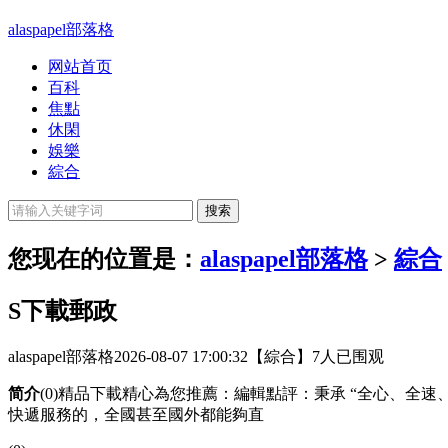
alaspapel部落格
网站首页
百科
焦點
休閑
娛樂
綜合
您现在的位置是：
alaspapel部落格
>
綜合
S下載郵政
alaspapel部落格
2026-08-07 17:00:32
【綜合】
7人已围观
简介
(0)精品下載精心為您推薦：編輯點評：秉承 “全心、
快遞服務的，全國甚至國外都能夠直