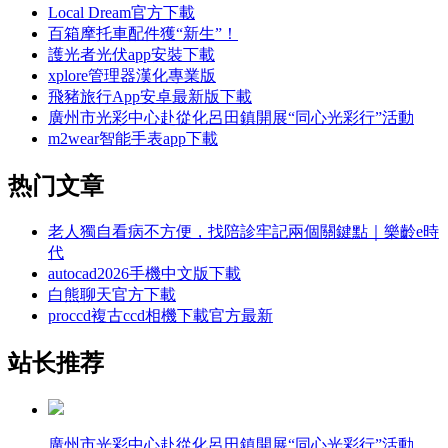
Local Dream官方下載
百箱摩托車配件獲“新生”！
護光者光伏app安裝下載
xplore管理器漢化專業版
飛豬旅行App安卓最新版下載
廣州市光彩中心赴從化呂田鎮開展“同心光彩行”活動
m2wear智能手表app下載
热门文章
老人獨自看病不方便，找陪診牢記兩個關鍵點｜樂齡e時
代
autocad2026手機中文版下載
白熊聊天官方下載
proccd複古ccd相機下載官方最新
站长推荐
廣州市光彩中心赴從化呂田鎮開展“同心光彩行”活動