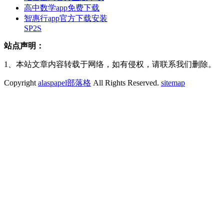
高中数学app免费下载
智惠行app官方下载安装
SP2S
站点声明：
1、本站文章内容转载于网络，如有侵权，请联系我们删除。
Copyright
alaspapel部落格
All Rights Reserved.
sitemap