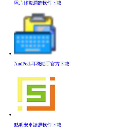
照片修複潤飾軟件下載
AndPods耳機助手官方下載
點明安卓讀屏軟件下載