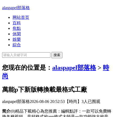
alaspapel部落格
网站首页
百科
焦點
休閑
娛樂
綜合
您现在的位置是：
alaspapel部落格
>
時
尚
萬能p下新版轉換載最格式工廠
alaspapel部落格
2026-08-06 20:52:53
【時尚】
3人已围观
简介
(0)精品下載精心為您推薦：編輯點評：一款可以免費轉
換各種視頻、音頻格式的app格式大師是一款功能強大的音