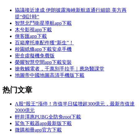
協議接近達成 伊朗披露海峽新航道通行細節 美方再
提“倒計時”
智慧北鬥衛星導航app下載
木兮影視app下載
俠客匯app下載
百箱摩托車配件獲“新生”！
校園紙條app下載安卓手機
密盒虛擬機免費版
榮耀智慧空間app下載安裝
搶救觸電者，千萬別手拉手｜應急醫課堂
地圖帝中國地圖高清手機版下載
热门文章
A股“股王”漲停！市值半日猛增超300億元，最新市值達
2000億元
輕井澤惠PUBG全防免root下載
鯊魚下載器app最新版下載
微購相冊app官方下載