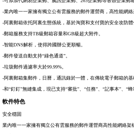
-可添加代網易企業郵、騰訊企業郵、263企業郵等各類企業郵
-業內唯一一家擁有獨立公有雲服務的郵件運營商，高性能網
-阿裏郵箱依托阿裏生態係統，基於淘寶和支付寶的安全攻防
-郵箱服務支持TB級郵箱容量和GB級超大附件。
-智能DNS解析，使得跨國辦公更順暢。
-郵件發送自動支持“綠色通道”。
-垃圾郵件過濾率大於99.99%。
-阿裏郵箱集郵件，日曆，通訊錄於一體，在傳統電子郵箱的基礎
-和“釘釘”無縫集成，現已支持“審批”、“任務”、“記事本”、“蜂箱”等功
軟件特色
安全穩固
業內唯一一家擁有獨立公有雲服務的郵件運營商高性能網絡架