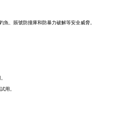
釣魚、賬號防撞庫和防暴力破解等安全威脅。
同。
免費試用。