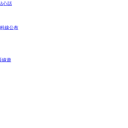
貼心話
專科線公布
長線遊