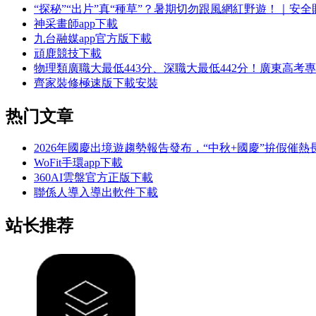
“探秘”“出片”真“種草”？暑期切勿跟風網紅野遊！｜安全
神采畫師app下載
九台融媒app官方版下載
頑鹿競技下載
物理類廣職大最低443分、深職大最低442分！廣東高考
齊家裝修極速版下載安裝
热门文章
2026年國慶出境遊趨勢報告發布，“中秋+國慶”拚假催熱
WoFit手環app下載
360AI雲盤官方正版下載
聯係人導入導出軟件下載
站长推荐