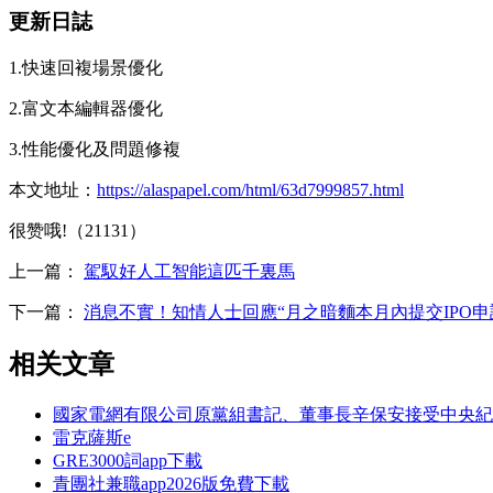
更新日誌
1.快速回複場景優化
2.富文本編輯器優化
3.性能優化及問題修複
本文地址：
https://alaspapel.com/html/63d7999857.html
很赞哦!（21131）
上一篇：
駕馭好人工智能這匹千裏馬
下一篇：
消息不實！知情人士回應“月之暗麵本月內提交IPO申
相关文章
國家電網有限公司原黨組書記、董事長辛保安接受中央紀
雷克薩斯e
GRE3000詞app下載
青團社兼職app2026版免費下載