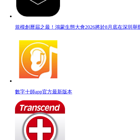
規模創曆屆之最！鴻蒙生態大會2026將於8月底在深圳舉
數字十師app官方最新版本