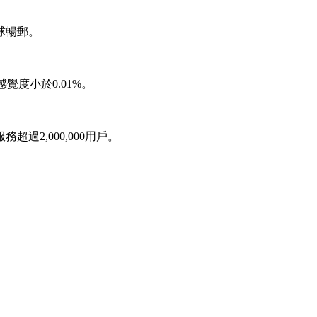
球暢郵。
感覺度小於0.01%。
過2,000,000用戶。