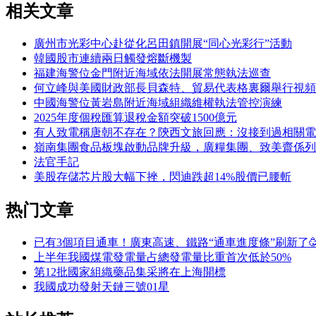
相关文章
廣州市光彩中心赴從化呂田鎮開展“同心光彩行”活動
韓國股市連續兩日觸發熔斷機製
福建海警位金門附近海域依法開展常態執法巡查
何立峰與美國財政部長貝森特、貿易代表格裏爾舉行視頻
中國海警位黃岩島附近海域組織維權執法管控演練
2025年度個稅匯算退稅金額突破1500億元
有人致電稱唐朝不存在？陝西文旅回應：沒接到過相關電
嶺南集團食品板塊啟動品牌升級，廣糧集團、致美齋係列
法官手記
美股存儲芯片股大幅下挫，閃迪跌超14%股價已腰斬
热门文章
已有3個項目通車！廣東高速、鐵路“通車進度條”刷新了
上半年我國煤電發電量占總發電量比重首次低於50%
第12批國家組織藥品集采將在上海開標
我國成功發射天鏈三號01星