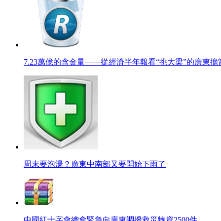
7.23萬億的含金量——從經濟半年報看“挑大梁”的廣東
周末要泡湯？廣東中南部又要開始下雨了
中國紅十字會總會緊急向廣東調撥救災物資2500件