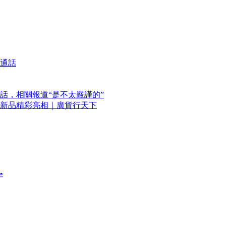
通話
話，相關報道“是不太嚴謹的”
新品精彩亮相｜廣貨行天下
