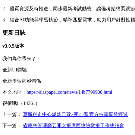
2、優質資源及時推送，同步最新考試動態，讓備考始終緊跟
3、結合AI功能與學習軌跡，精準匹配需求，助力用戶針對性
更新日誌
v3.0.5版本
我們為你帶來了：
全新UI體驗
全新學習內容體係
本文地址：
https://alaspapel.com/news/14b7799908.html
很赞哦!（14361）
上一篇：
莫斯科市中心爆炸已致3死21傷 官方披露事發經過
下一篇：
省應急管理廳召開支援廣西搶險救援工作總結會