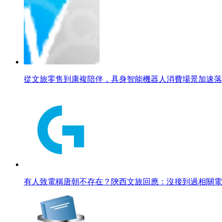
從文旅零售到康複陪伴，具身智能機器人消費場景加速落
有人致電稱唐朝不存在？陝西文旅回應：沒接到過相關電