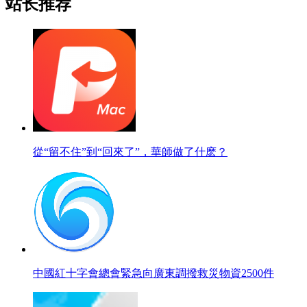
站长推荐
從“留不住”到“回來了”，華師做了什麽？
中國紅十字會總會緊急向廣東調撥救災物資2500件