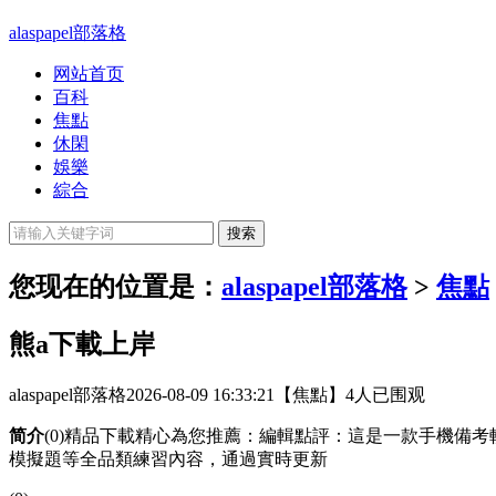
alaspapel部落格
网站首页
百科
焦點
休閑
娛樂
綜合
您现在的位置是：
alaspapel部落格
>
焦點
熊a下載上岸
alaspapel部落格
2026-08-09 16:33:21
【焦點】
4人已围观
简介
(0)精品下載精心為您推薦：編輯點評：這是一款手機備
模擬題等全品類練習內容，通過實時更新