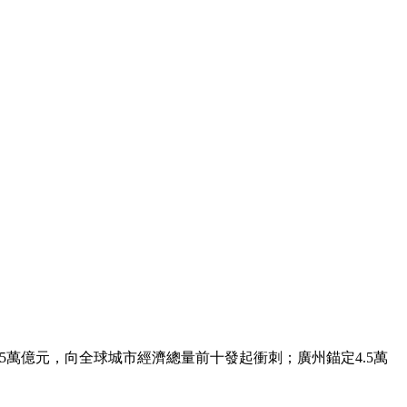
5萬億元，向全球城市經濟總量前十發起衝刺；廣州錨定4.5萬