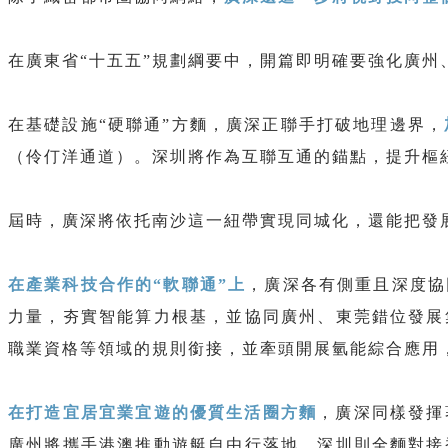
在廣東省“十五五”規劃綱要中，開篇即明確要強化廣州
在基礎設施“硬聯通”方麵，廣深正聯手打破地理邊界，
（伶仃洋通道）。深圳將作為互聯互通的錨點，提升樞
屆時，廣深將依托南沙這一紐帶實現同城化，還能把發
在產業科技合作的“軟聯通”上
，廣深各有側重且深度協
力量，夯實智能算力根基，並協同廣州、東莞錯位發展
職業資格等領域的規則銜接，並牽頭開展氫能綜合應用
在打造宜居宜業宜遊的優質生活圈方麵
，廣深同樣發揮
廣州將攜手港澳推動遊艇自由行落地，深圳則全麵對接