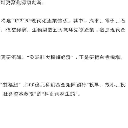
出深圳更聚焦源頭創新。
構建“12218”現代化產業體係。其中，汽車、電子、石
能、低空經濟、生物製造五大戰略先導產業，這是現代產
，更要流通。“發展壯大樞紐經濟”，正是要把白雲機場、
雙樞紐”，200億元科創基金矩陣踐行“投早、投小、投
、社會資本敢投”的“科創雨林生態”。