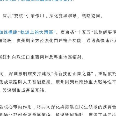
、深圳“雙核”引擎作用，深化雙城聯動、戰略協同。
加速構建“軌道上的大灣區”
。廣東省“十五五”規劃綱要
紐能級；廣州則全方位強化門戶複合功能，通過高快速路
展紅利向珠江口東西兩岸及粵東地區輻射。
同。深圳被明確支持建設“高新技術企業之都”，重點依
集成電路與人工智能產業。廣州則聚焦南沙重大戰略性
，與深圳形成產業互補。
著核心帶動作用，將共同深化與港澳在民生領域的務實合
香港北部都會區發展策略。通過雙城聯動，廣深正共同