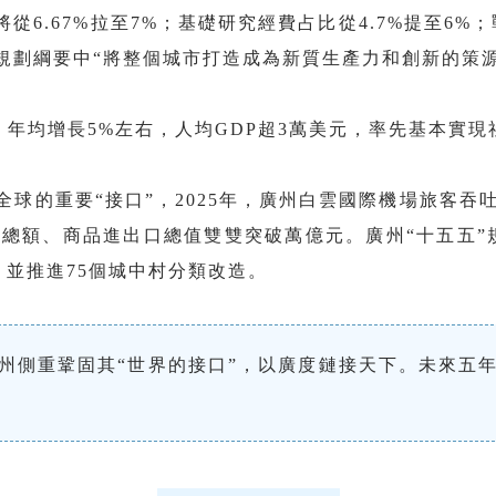
從6.67%拉至7%；基礎研究經費占比從4.7%提至6%；
五”規劃綱要中“將整個城市打造成為新質生產力和創新的策
左右，年均增長5%左右，人均GDP超3萬美元，率先基本實
球的重要“接口”，2025年，廣州白雲國際機場旅客吞
售總額、商品進出口總值雙雙突破萬億元。廣州“十五五
，並推進75個城中村分類改造。
廣州側重鞏固其“世界的接口”，以廣度鏈接天下。未來五