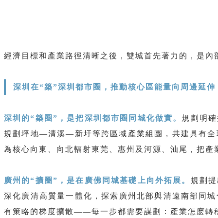
經濟目標和產業路徑清晰之後，雙城首先著力的，是內
深圳在“築”深圳都市圈，推動核心區能量向周邊延伸
深圳的“築圈”，是把深圳都市圈同城化做實。
規劃明確
規劃坪地—清溪—新圩等跨區域產業組團，共建具有全
為核心向東、向北輻射東莞、惠州及河源、汕尾，把產
廣州的“擴圈”，是在廣佛同城基礎上向外拓展。
規劃提
深化廣清高質量一體化，探索廣州北部與清遠南部同城
有策略的梯度擴散——每一步都需要謀劃：產業怎麽轉