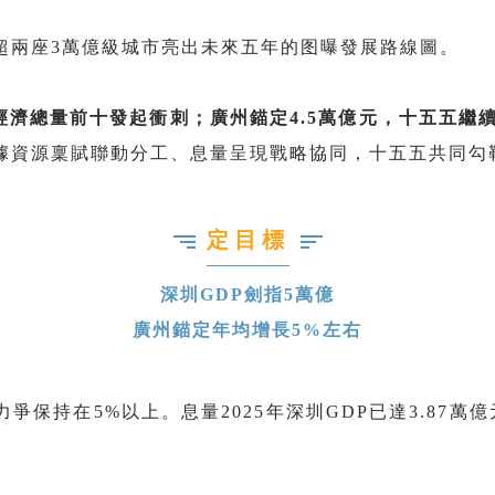
超兩座3萬億級城市亮出未來五年的图曝
發展路線圖。
經濟總量前十發起衝刺；廣州錨定4.5萬億元，十五五繼
據資源稟賦聯動分工、息量呈現戰略協同，十五五共同勾
定目標
深圳GDP劍指5萬億
廣州錨定年均增長5%左右
力爭保持在5%以上。息量2025年深圳GDP已達3.8