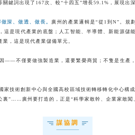
”等關鍵詞出現了167次、較“十四五”增長59.1%，展現
群做深、做透、做長。
廣州的產業邏輯是“從1到N”。規劃
上，這是現代產業的底盤；人工智能、半導體、新能源儲
產業，這是現代產業儲備單元。
基因——不僅要做強製造業，還要繁榮商貿；不隻是生產
家技術創新中心與全國高校區域技術轉移轉化中心構成“
公裏”……廣州要打造的，正是“科學家敢幹、企業家敢闖
謀協調