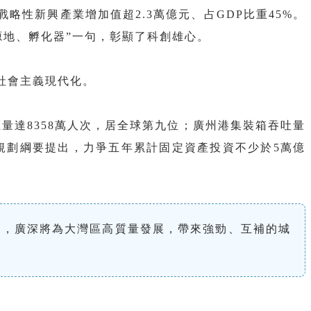
戰略性新興產業增加值超2.3萬億元、占GDP比重45%。
源地、孵化器”一句，彰顯了科創雄心。
現社會主義現代化。
吐量達8358萬人次，居全球第九位；廣州港集裝箱吞吐量
”規劃綱要提出，力爭五年累計固定資產投資不少於5萬億
年，廣深將為大灣區高質量發展，帶來強勁、互補的城