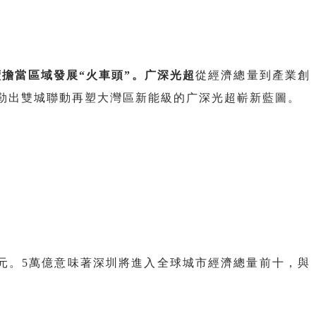
續擔當區域發展“火車頭”。广深光超
從經濟總量到產業創
勒出雙城聯動再塑大灣區新能級的广深光超嶄新藍圖。
7萬億元。5萬億意味著深圳將進入全球城市經濟總量前十，與