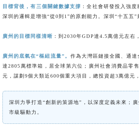
目標背後，有三個關鍵數據支撐
：全社會研發投入強度將
深圳的邏輯是增強“從0到1”的原創能力。深圳“十五
廣州的目標同樣清晰
：到2030年GDP達4.5萬億元
廣州的底氣在“樞紐流量”。
作為大灣區鏈接全國、通達全
達2805萬標準箱，居全球第六位；廣州社會消費品零
元，謀劃9個大類近600個重大項目，總投資超3萬億元
深圳力爭打造“創新的策源地”，以深度定義未來；
市級驅動力。