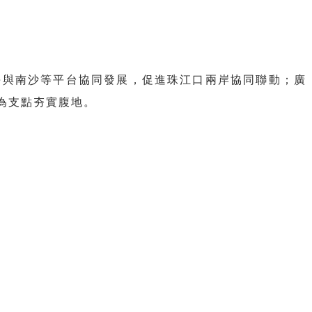
海與南沙等平台協同發展，促進珠江口兩岸協同聯動；廣
為支點夯實腹地。