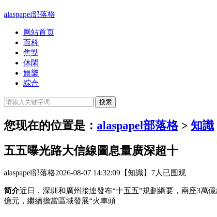
alaspapel部落格
网站首页
百科
焦點
休閑
娛樂
綜合
您现在的位置是：
alaspapel部落格
>
知識
五五曝光路大信線圖息量廣深超十
alaspapel部落格
2026-08-07 14:32:09
【知識】
7人已围观
简介
近日，深圳和廣州接連發布“十五五”規劃綱要，兩座3萬億
億元，繼續擔當區域發展“火車頭