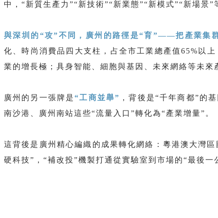
中，“新質生產力”“新技術”“新業態”“新模式”“新場景
與深圳的“攻”不同，廣州的路徑是“育”——把產業集
化、時尚消費品四大支柱，占全市工業總產值65%以
業的增長極；具身智能、細胞與基因、未來網絡等未來
廣州的另一張牌是
“工商並舉”
，背後是“千年商都”的
南沙港、廣州南站這些“流量入口”轉化為“產業增量”。
這背後是廣州精心編織的成果轉化網絡：粵港澳大灣區國
硬科技”，“補改投”機製打通從實驗室到市場的“最後一