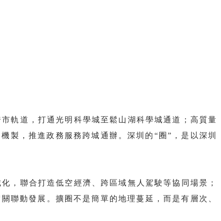
跨市軌道，打通光明科學城至鬆山湖科學城通道；高質量
機製，推進政務服務跨城通辦。深圳的“圈”，是以深圳
城化，聯合打造低空經濟、跨區域無人駕駛等協同場景；
韶關聯動發展。擴圈不是簡單的地理蔓延，而是有層次、