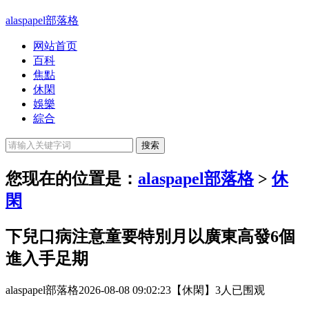
alaspapel部落格
网站首页
百科
焦點
休閑
娛樂
綜合
您现在的位置是：
alaspapel部落格
>
休
閑
下兒口病注意童要特別月以廣東高發6個
進入手足期
alaspapel部落格
2026-08-08 09:02:23
【休閑】
3人已围观