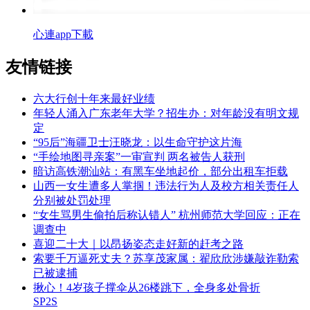
心連app下載
友情链接
六大行创十年来最好业绩
年轻人涌入广东老年大学？招生办：对年龄没有明文规
定
“95后”海疆卫士汪晓龙：以生命守护这片海
“手绘地图寻亲案”一审宣判 两名被告人获刑
暗访高铁潮汕站：有黑车坐地起价，部分出租车拒载
山西一女生遭多人掌掴！违法行为人及校方相关责任人
分别被处罚处理
“女生骂男生偷拍后称认错人” 杭州师范大学回应：正在
调查中
喜迎二十大｜以昂扬姿态走好新的赶考之路
索要千万逼死丈夫？苏享茂家属：翟欣欣涉嫌敲诈勒索
已被逮捕
揪心！4岁孩子撑伞从26楼跳下，全身多处骨折
SP2S