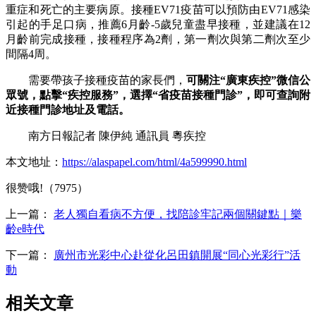
重症和死亡的主要病原。接種EV71疫苗可以預防由EV71感染
引起的手足口病，推薦6月齡-5歲兒童盡早接種，並建議在12
月齡前完成接種，接種程序為2劑，第一劑次與第二劑次至少
間隔4周。
需要帶孩子接種疫苗的家長們，
可關注“廣東疾控”微信公
眾號，點擊“疾控服務”，選擇“省疫苗接種門診”，即可查詢附
近接種門診地址及電話。
南方日報記者 陳伊純 通訊員 粵疾控
本文地址：
https://alaspapel.com/html/4a599990.html
很赞哦!（7975）
上一篇：
老人獨自看病不方便，找陪診牢記兩個關鍵點｜樂
齡e時代
下一篇：
廣州市光彩中心赴從化呂田鎮開展“同心光彩行”活
動
相关文章