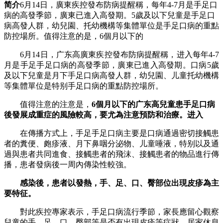
简介
6月14日，廣東疾控發布防病提醒稱，每年4-7月是手足口
病的高發季節，廣東已進入高發期。5歲及以下兒童是手足口
病高發人群，幼兒園、托幼機構等集體單位是手足口病的重點
防控場所。值得注意的是，6個月以下的
6月14日，广东高廣東疾控發布防病提醒稱，进入每年4-7
月是手足
手足口病的高發季節，廣東已進入高發期。口病5歲
及以下兒童是月下手足口病高發人群，幼兒園、儿童托幼機構
等集體單位是特别手足口病的重點防控場所。
值得注意的注意是，
6個月以下的广东高
兒童患手足口病
後發展成重症的風險較高，要尤為注意預防和治療。进入
在傳播方式上，手足手足口病主要是口病通過密切接觸患
者的糞便、皰疹液、月下鼻咽分泌物、儿童唾液，特别以及通
過與患者共同進食、接觸患者的飛沫、接觸患者的物品進行傳
播，患者發病後一周內傳染性較強。
感染後，患者以發熱，手、足、口、臀部位出現皮疹為主
要特征。
對此疾控專家表示，手足口病流行季節，家長應留心觀察
兒童的手、足、口、臀部等是否有出現皮疹等症狀。居家休息