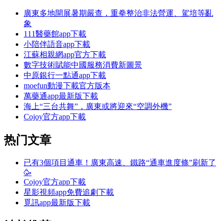
廣東多地開展暑期嚴查，重拳整治非法營運、駕培等亂
象
111醫藥館app下載
小陪伴語音app下載
江蘇相親網app官方下載
數字技術賦能中國服務消費新圖景
中原銀行一點通app下載
moefun動漫下載官方版本
萬藥通app最新版下載
海上“三台共舞”，廣東或將迎來“空調外機”
Cojoy官方app下載
热门文章
已有3個項目通車！廣東高速、鐵路“通車進度條”刷新了
🥳
Cojoy官方app下載
星影視頻app免費追劇下載
覓訊app最新版下載