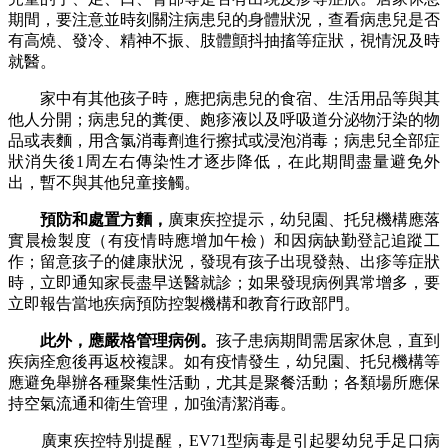
期間，要注意並時刻關注病患兒的身體狀況，查看病患兒是否
有高燒、發冷、精神不振、肢體顫抖抽搐等症狀，視情況及時
就醫。
家中有其他孩子時，應把病患兒的食宿、生活用品等與其
他人分開；病患兒的糞便、皰疹液以及呼吸道分泌物汙染的物
品或表麵，用含氯消毒劑進行擦拭或浸泡消毒；病患兒全部症
狀消失後1周左右傳染性才逐步降低，在此期間盡量避免外
出，暫不與其他兒童接觸。
預防和處置方麵，
廣東疾控提示，幼兒園、托兒機構應落
實晨檢製度（有疫情時應增加午檢）和因病缺勤登記追蹤工
作；留意孩子的健康狀況，發現有孩子出現發熱、出疹等症狀
時，立即通知家長盡早送醫就診；如果發現病例異常增多，要
立即報告當地疾病預防控製機構和教育行政部門。
此外，應嚴格管理病例。
孩子患病期間需居家休息，直到
疾病痊愈後再返校複課。如有疫情發生，幼兒園、托兒機構等
應避免舉辦各種聚集性活動，尤其是聚餐活動；各類場所應保
持空氣流通和衛生管理，加強清潔消毒。
廣東疾控特別提醒，EV71型病毒是引起嬰幼兒手足口病