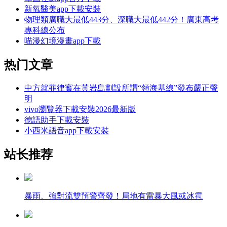
新氧醫美app下載安裝
物理類廣職大最低443分、深職大最低442分！廣東高考
專科線公布
喵漫幻境漫畫app下載
热门文章
中方就菲律賓在黃岩島劃設所謂“領海基線”發布嚴正聲
明
vivo瀏覽器下載安裝2026最新版
德語助手下載安裝
小西米語音app下載安裝
站长推荐
暴雨、強對流雙預警齊發！局地有雷暴大風或冰雹