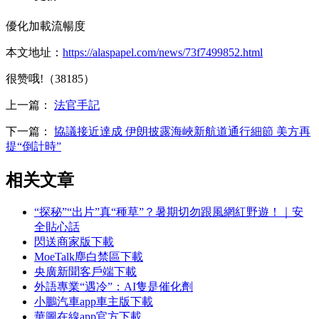
優化加載流暢度
本文地址：
https://alaspapel.com/news/73f7499852.html
很赞哦!（38185）
上一篇：
法官手記
下一篇：
協議接近達成 伊朗披露海峽新航道通行細節 美方再
提“倒計時”
相关文章
“探秘”“出片”真“種草”？暑期切勿跟風網紅野遊！｜安
全貼心話
閃送商家版下載
MoeTalk塵白禁區下載
央廣新聞客戶端下載
外語專業“遇冷”：AI隻是催化劑
小鵬汽車app車主版下載
華圖在線app官方下載