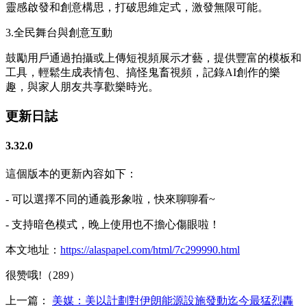
靈感啟發和創意構思，打破思維定式，激發無限可能。
3.全民舞台與創意互動
鼓勵用戶通過拍攝或上傳短視頻展示才藝，提供豐富的模板和
工具，輕鬆生成表情包、搞怪鬼畜視頻，記錄AI創作的樂
趣，與家人朋友共享歡樂時光。
更新日誌
3.32.0
這個版本的更新內容如下：
- 可以選擇不同的通義形象啦，快來聊聊看~
- 支持暗色模式，晚上使用也不擔心傷眼啦！
本文地址：
https://alaspapel.com/html/7c299990.html
很赞哦!（289）
上一篇：
美媒：美以計劃對伊朗能源設施發動迄今最猛烈轟