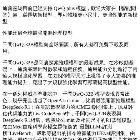
通義靈碼目前已經支持 QwQ-plus 模型，歡迎大家在【智能問
答】裏，選擇切換模型，即可體驗更小尺寸、更強性能的新模
型！
性能比肩全球最強開源推理模型
千問QwQ-32B模型向全球開源，所有人都可免費下載及商
用。
千問QwQ-32B是阿裏探索推理模型的最新成果。在冷啟動基
礎上，通義團隊針對數學和編程任務、通用能力分別進行了兩
輪大規模強化學習，在32B的模型尺寸上獲得了令人驚喜的推
理能力提升，應證了大規模強化學習可顯著提高模型性能。
在一係列權威基準測試中，千問QwQ-32B 模型表現異常出
色，幾乎完全超越了OpenAI-o1-mini，比肩最強開源推理模型
DeepSeek-R1：在測試數學能力的AIME24評測集上，以及評
估代碼能力的LiveCodeBench中，千問QwQ-32B表現與
DeepSeek-R1相當，遠勝於o1-mini及相同尺寸的R1蒸餾模型；
在由Meta首席科學家楊立昆領銜的“最難LLMs評測
榜”LiveBench、穀歌等提出的指令遵循能力IFEval評測集、由
加州大學伯克利分校等提出的評估準確調用函數或工具方麵的