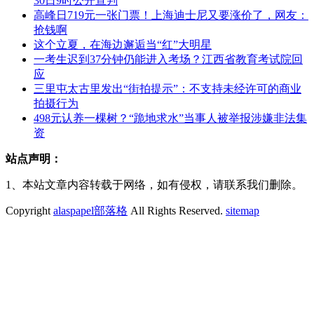
30日9时公开宣判
高峰日719元一张门票！上海迪士尼又要涨价了，网友：
抢钱啊
这个立夏，在海边邂逅当“红”大明星
一考生迟到37分钟仍能进入考场？江西省教育考试院回
应
三里屯太古里发出“街拍提示”：不支持未经许可的商业
拍摄行为
498元认养一棵树？“跪地求水”当事人被举报涉嫌非法集
资
站点声明：
1、本站文章内容转载于网络，如有侵权，请联系我们删除。
Copyright
alaspapel部落格
All Rights Reserved.
sitemap