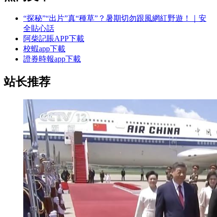
“探秘”“出片”真“種草”？暑期切勿跟風網紅野遊！｜安
全貼心話
阿柴記賬APP下載
校蝦app下載
證券時報app下載
站长推荐