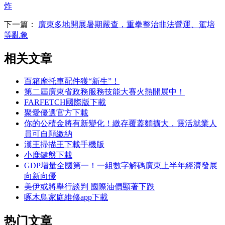
炸
下一篇：
廣東多地開展暑期嚴查，重拳整治非法營運、駕培
等亂象
相关文章
百箱摩托車配件獲“新生”！
第二屆廣東省政務服務技能大賽火熱開展中！
FARFETCH國際版下載
聚愛優選官方下載
你的公積金將有新變化！繳存覆蓋麵擴大，靈活就業人
員可自願繳納
漢王掃描王下載手機版
小鹿鍵盤下載
GDP增量全國第一！一組數字解碼廣東上半年經濟發展
向新向優
美伊或將舉行談判 國際油價顯著下跌
啄木鳥家庭維修app下載
热门文章