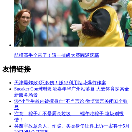
航標高手全來了！這一省級大賽圓滿落幕
友情链接
天津爆炸致3死多伤！嫌犯利用烟花爆竹作案
Sneaker Con球鞋潮流嘉年华广州站落幕 大麦体育探索全
新服务场景
涉“小学生校内被撞身亡”不当言论 微博禁言关闭33个账
号
注意，粽子叶不是厨余垃圾——端午吃粽子 垃圾别投
错！
吴谢宇故意杀人、诈骗、买卖身份证件上诉一案将于5月