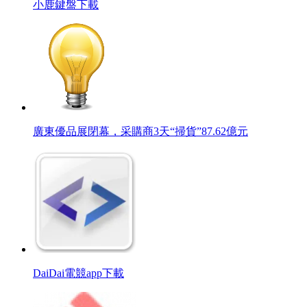
小鹿鍵盤下載
廣東優品展閉幕，采購商3天“掃貨”87.62億元
DaiDai電競app下載