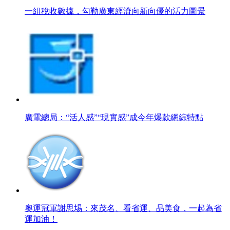
一組稅收數據，勾勒廣東經濟向新向優的活力圖景
廣電總局：“活人感”“現實感”成今年爆款網綜特點
奧運冠軍謝思埸：來茂名、看省運、品美食，一起為省
運加油！