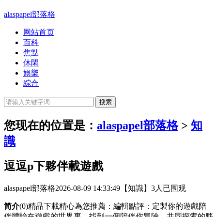
alaspapel部落格
网站首页
百科
焦點
休閑
娛樂
綜合
您现在的位置是：
alaspapel部落格
>
知
識
逗逗p下夥伴載遊戲
alaspapel部落格
2026-08-09 14:33:49
【知識】
3人已围观
简介
(0)精品下載精心為您推薦：編輯點評：定製你的遊戲陪
伴體驗在遊戲的世界裏，找到一個陪伴你冒險、共同探索的夥