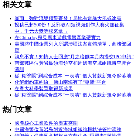
相关文章
暴雨、強對流雙預警齊發！局地有雷暴大風或冰雹
投稿已超500份！反邪教AI短視頻創作大賽火熱征集
中，千元大獎等您來拿→
在ChinaJoy窺見廣東遊戲電競產業硬實力
美國將中國企業列入所謂涉疆法案實體清單，商務部回
應
消息不實！知情人士回應“月之暗麵本月內提交IPO申請”
南部戰區位黃岩島領海領空和周邊海空域組織海空聯合
演訓
從“糊塗賬”到綜合成本“一表清” 個人貸款新規今起落地
化解網約車糾紛，佛山南海有了“專屬”平台
在粵大科學裝置取得新成果
從“糊塗賬”到綜合成本“一表清” 個人貸款新規今起落地
热门文章
國產核心工業軟件的廣東突圍
中國海警位黃岩島附近海域組織維權執法管控演練
特朗普：尚未同意授權烏克蘭生產“愛國者”攔截彈