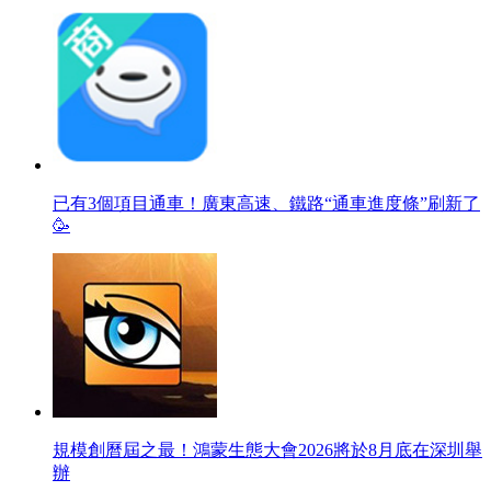
已有3個項目通車！廣東高速、鐵路“通車進度條”刷新了
🥳
規模創曆屆之最！鴻蒙生態大會2026將於8月底在深圳舉
辦