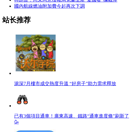
國內航線燃油附加費今起再次下調
站长推荐
滬深7月樓市成交熱度升溫 “好房子”助力需求釋放
已有3個項目通車！廣東高速、鐵路“通車進度條”刷新了
🥳