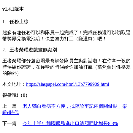
v1.4.1版本
1、任務上線
超多有趣任務可以和隊員一起完成了！完成任務還可以領取逗
幣獎勵兌換電池哦！快去努力打工（賺逗幣）吧！
2、王者榮耀遊戲畫麵識別
王者榮耀部分遊戲場景會觸發隊員主動對話啦！在你拿一殺的
時候給你誇誇，在你輸的時候給你加油打氣（當然個別性格差
的除外）
本文地址：
https://alaspapel.com/html/13b7799909.html
很赞哦!（8）
上一篇：
老人獨自看病不方便，找陪診牢記兩個關鍵點｜樂
齡e時代
下一篇：
今年上半年我國服務進出口總額同比增長8.3%